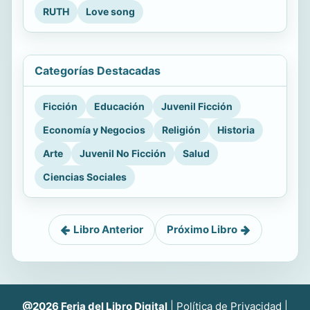
RUTH
Love song
Categorías Destacadas
Ficción
Educación
Juvenil Ficción
Economía y Negocios
Religión
Historia
Arte
Juvenil No Ficción
Salud
Ciencias Sociales
Libro Anterior
Próximo Libro
@2026 Feria del Libro Digital
|
Política de Privacidad
|