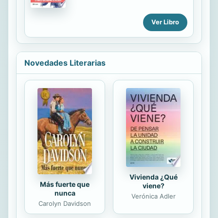
exista una máquina semejante.
noroeste de los Estados Unidos,
donde enfrenta a diario los peligros
Ver Libro
de la naturaleza salvaje y de las
belicosas tribus indias.
Inesperadamente, el ataque de una
osa lo deja gravemente herido y
Novedades Literarias
ninguno de sus compañeros confía
en que sobrevivirá. Cuando los dos
hombres encargados de cuidarlo
hasta su muerte lo abandonan, él
luchará por mantenerse con vida
movido por un único deseo: la
venganza. Con impactante valor y
sobrehumana determinación, Glass
recorrerá miles de kilómetros de
una...
Vivienda ¿Qué
Más fuerte que
viene?
nunca
Verónica Adler
Carolyn Davidson