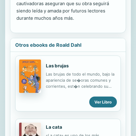
cautivadoras aseguran que su obra seguirá
siendo leída y amada por futuros lectores
durante muchos años más.
Otros ebooks de Roald Dahl
Las brujas
Las brujas de todo el mundo, bajo la
apariencia de se�oras comunes y
corrientes, est�n celebrando su
Congreso Anual. Han decidido
convertir en ratones a todos los
Ver Libro
ni�os sirvi�ndose de un
ratonizador m�gico. �Conseguir�n
vencerlas el protagonista de esta
historia y su abuela? ENGLISH
La cata
DESCRIPTION This is not a fairy tale.
This is about real witches.
«La cata» es uno de los más