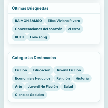
Últimas Búsquedas
RAIMON SAMSÓ
Ellas Viviana Rivero
Conversaciones del corazón
el error
RUTH
Love song
Categorías Destacadas
Ficción
Educación
Juvenil Ficción
Economía y Negocios
Religión
Historia
Arte
Juvenil No Ficción
Salud
Ciencias Sociales