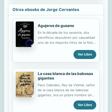
Otros ebooks de Jorge Cervantes
Agujeros de gusano
En la década de los sesenta, dos
científicos descubren por casualidad
uno de los mayores hitos de la física
moderna. Paco Cabrales y Elisa San
Javier logran confirmar la existencia
Ver Libro
de los puentes Einstein-Rosen,
también llamados agujeros de
gusano, combinando sus
investigaciones en un laboratorio
La casa blanca de las babosas
bajo el control del ejército. Por
gigantes
suerte o por desgracia, estos
Paco Cabrales, Rey de Vidmar, señor
experimentos dan lugar a un mundo
de la casa blanca de las babosas
microscópico, alojado en una placa
gigantes, era un pobre hombre sin
de Petri, al que solo se puede llegar
nada que perder. Vivía recluido en
a través de los mencionados
Ver Libro
una casa heredada, con un trabajo
agujeros. Un accidente, hará que el
basura y sin nada de lo que sentirse