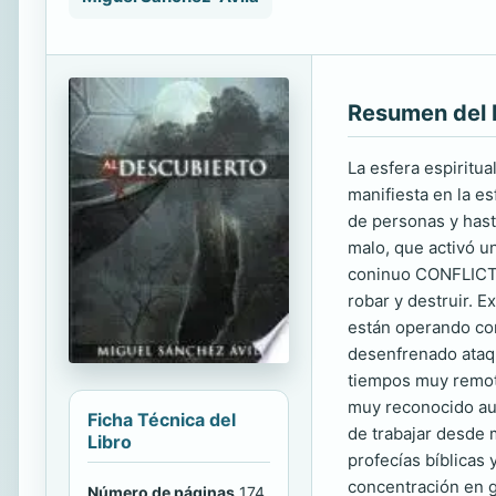
Resumen del 
La esfera espiritua
manifiesta en la es
de personas y hasta
malo, que activó u
coninuo CONFLICTO 
robar y destruir. 
están operando con
desenfrenado ataqu
tiempos muy remoto
muy reconocido aut
Ficha Técnica del
de trabajar desde m
Libro
profecías bíblicas
concentración en g
Número de páginas
174