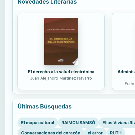
Novedades Literarias
El derecho a la salud electrónica
Administ
Juan Alejandro Martínez Navarro
Esth
Últimas Búsquedas
El mapa cultural
RAIMON SAMSÓ
Ellas Viviana Ri
Conversaciones del corazón
el error
RUTH