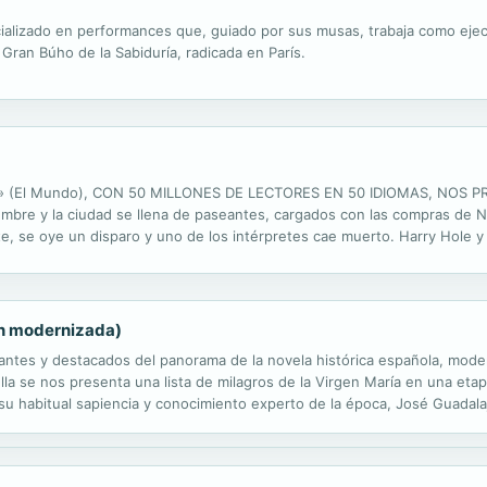
cializado en performances que, guiado por sus musas, trabaja como eje
 Gran Búho de la Sabiduría, radicada en París.
 (El Mundo), CON 50 MILLONES DE LECTORES EN 50 IDIOMAS, NOS 
mbre y la ciudad se llena de paseantes, cargados con las compras de N
nte, se oye un disparo y uno de los intérpretes cae muerto. Harry Hole y
choso, ni arma, ni móvil del crimen. Pero cuando el asesino piense que 
ón modernizada)
lantes y destacados del panorama de la novela histórica española, mode
la se nos presenta una lista de milagros de la Virgen María en una etapa
n su habitual sapiencia y conocimiento experto de la época, José Guadal
 Guadalajara es un autor español nacido en Madrid. Filólogo de formació