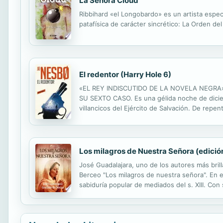
La Señora Cloud
Ribbihard «el Longobardo» es un artista espe
patafísica de carácter sincrético: La Orden del
El redentor (Harry Hole 6)
«EL REY INDISCUTIDO DE LA NOVELA NEGRA»
SU SEXTO CASO. Es una gélida noche de dicie
villancicos del Ejército de Salvación. De repe
pero hay muy poco hilo del que tirar: ni sospe
Los milagros de Nuestra Señora (edici
José Guadalajara, uno de los autores más bril
Berceo "Los milagros de nuestra señora". En el
sabiduría popular de mediados del s. XIII. Co
comprensible la obra inmortal de Berceo. José