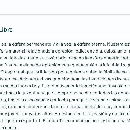
Libro
l es la esfera permanente y a la vez la esfera eterna. Nuestra e
fera material relacionado a opresión, odio, envidia, celos, amor
 en iglesias, tiene su razón originada en la esfera material de
na fuerza maligna de opresión para que también la iniquidad sig
espiritual que va liderado por alguien a quien la Biblia llama "
Existen maldiciones activas que bloquean las bendiciones divina
 mucha fuerza hoy. Es definitivamente también una "invasión e
e hacia la juventud y que siempre ha hecho en todas las gene
s, hasta la capacidad y contacto para que le vedan el alma a 
or, orador y conferencista internacional, nieto del muy conocid
uy joven por varios años. Ha estado en la televisión y en la ra
 y la guerra espiritual. Estudió Telecomunicaciones y tiene una
erencia.