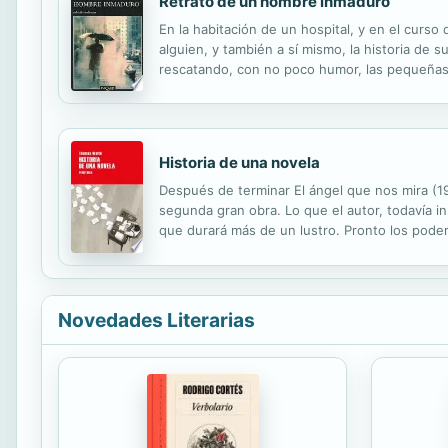
Retrato de un hombre inmaduro
En la habitación de un hospital, y en el cur
alguien, y también a sí mismo, la historia de s
rescatando, con no poco humor, las pequeñas y
espectáculo del mundo tanto o más que particip
Historia de una novela
Después de terminar El ángel que nos mira (19
segunda gran obra. Lo que el autor, todavía i
que durará más de un lustro. Pronto los pode
ahogado en la tempestad de unos materiales q
Novedades Literarias