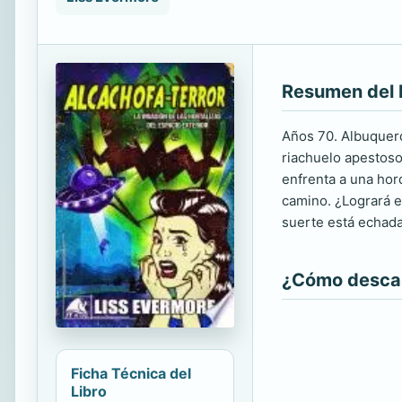
Resumen del 
Años 70. Albuquerq
riachuelo apestoso
enfrenta a una hor
camino. ¿Logrará el
suerte está echada
¿Cómo descarg
Ficha Técnica del
Libro