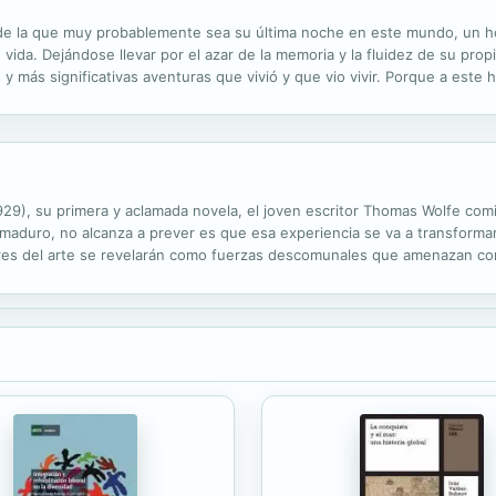
so de la que muy probablemente sea su última noche en este mundo, un 
u vida. Dejándose llevar por el azar de la memoria y la fluidez de su propi
 más significativas aventuras que vivió y que vio vivir. Porque a este 
ar en él. Pero, como todos, conoció el amor, el sabor agridulce de la li
29), su primera y aclamada novela, el joven escritor Thomas Wolfe comi
nmaduro, no alcanza a prever es que esa experiencia se va a transforma
res del arte se revelarán como fuerzas descomunales que amenazan con d
ue parecen escapar a su gobierno. Crónica apasionada sobre la escritu