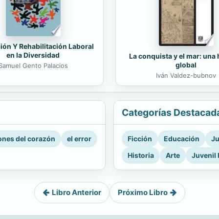
ión Y Rehabilitación Laboral
en la Diversidad
La conquista y el mar: una 
global
Samuel Gento Palacios
Iván Valdez-bubnov
Categorías Destacad
nes del corazón
el error
Ficción
Educación
Ju
Historia
Arte
Juvenil 
Libro Anterior
Próximo Libro