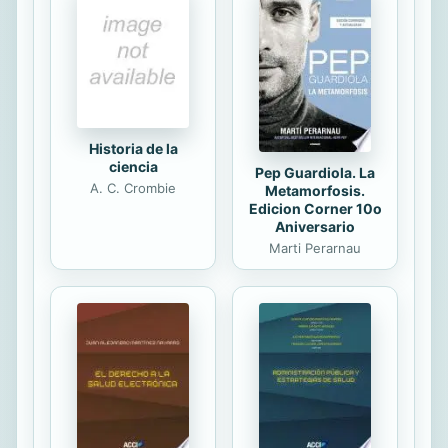
seleccionadores de lo importante y
lo accesorio. Quienes quedan fuera
de la historia mueren para siempre,
es el último despojo al que nos
somete el sistema, no dejar de
nosotros...
Historia de la
ciencia
Pep Guardiola. La
A. C. Crombie
Metamorfosis.
Edicion Corner 10o
Aniversario
Marti Perarnau