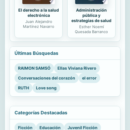
El derecho a la salud
Administración
electrónica
pública y
estrategias de salud
Juan Alejandro
Martínez Navarro
Esther Noemí
Quesada Barranco
Últimas Búsquedas
RAIMON SAMSÓ
Ellas Viviana Rivero
Conversaciones del corazón
el error
RUTH
Love song
Categorías Destacadas
Ficción
Educación
Juvenil Ficción