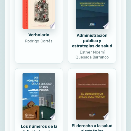
dela futura Asambleas, Entre las
conside raciones de orden pol-tico,
sin duda inspiradas por el Liberta
dor,...
Verbolario
Administración
pública y
Rodrigo Cortés
estrategias de salud
Esther Noemí
Quesada Barranco
El derecho a la salud
Los números de la
electrónica