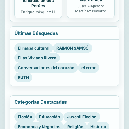
felicidad en dos
Perúes
Juan Alejandro
Martínez Navarro
Enrique Vásquez H.
Últimas Búsquedas
El mapa cultural
RAIMON SAMSÓ
Ellas Viviana Rivero
Conversaciones del corazón
el error
RUTH
Categorías Destacadas
Ficción
Educación
Juvenil Ficción
Economía y Negocios
Religión
Historia