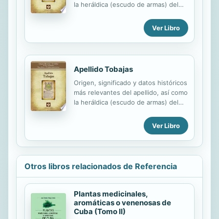
la heráldica (escudo de armas) del
linaje. Para la documentación y
edición de todas nuestras láminas
Ver Libro
nos regimos por un estricto
protocolo cuya finalidad es la de
garantizar la veracidad y utilidad de la
información. Incluye descripción y
Apellido Tobajas
simbolismo de los principales
Origen, significado y datos históricos
esmaltes, metales y piezas
más relevantes del apellido, así como
heráldicas.
la heráldica (escudo de armas) del
linaje. Para la documentación y
edición de todas nuestras láminas
Ver Libro
nos regimos por un estricto
protocolo cuya finalidad es la de
garantizar la veracidad y utilidad de la
información. Incluye descripción y
Otros libros relacionados de Referencia
simbolismo de los principales
esmaltes, metales y piezas
heráldicas.
Plantas medicinales,
aromáticas o venenosas de
Cuba (Tomo II)