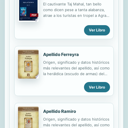
El cautivante Taj Mahal, tan bello
como dicen pese a tanta alabanza,
atrae a los turistas en tropel a Agra.
Pero este no es el único atractivo:
hay también un espléndido fuerte y
Ver Libro
bastantes tumbas y mausoleos
fascinantes herencia del imperio
mogol; y bulliciosos chowks
(mercados) muy entretenidos de
Apellido Ferreyra
visitar. El lado negativo son las
hordas de rickshaw-wallahs,
Origen, significado y datos históricos
cazaclientes, guías no oficiales y
más relevantes del apellido, así como
vendedores de suvenires, cuya
la heráldica (escudo de armas) del
insistencia puede ser exasperante. •
linaje. Para la documentación y
Taj Mahal Deleitarse con la belleza de
edición de todas nuestras láminas
Ver Libro
uno de los edificios más famosos del
nos regimos por un estricto
mundo. ¡Hay que verlo! • Fatehpur
protocolo cuya finalidad es la de
Sikri Recorrer...
garantizar la veracidad y utilidad de la
información. Incluye descripción y
Apellido Ramiro
simbolismo de los principales
Origen, significado y datos históricos
esmaltes, metales y piezas
más relevantes del apellido, así como
heráldicas.