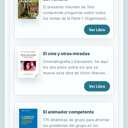
El presente volumen de Test
comprende preguntas sobre todos
los temas de la Parte I: Organización
Pública y de la Parte II: Actividad
Ver Libro
Administrativa y Ofimática del
Programa oficial para el acceso al
Cuerpo General Auxiliar de la
Administración del Estado. Son
baterías de preguntas, con cuatro
El cine y otras miradas
respuestas alternativas, sobre los
Cinematografía y Educación, he aquí
contenidos de cada tema, eficaz
los dos polos sobre los que se
complemento para afianzar los
mueve esta obra de Víctor Manuel
contenidos expuestos.
Amar. El cine y otras miradas nos
ofrece una síntesis de: las distintas
Ver Libro
aportaciones desde la educación y la
cinematografía a los estudios
fílmicos. los avances teóricos que
han posibilitado la introducción del
El animador competente
análisis audiovisual en el ámbito de la
educación. Así, se abordan
175 dinámicas de grupo para afrontar
cuestiones básicas como la
los problemas del grupo en los