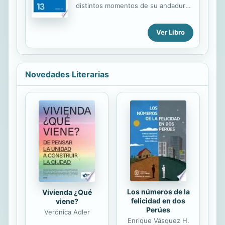
transformación y el devenir de los
distintos momentos de su andadura:
profesionales de la educación como
diagnóstico, organización,
educadores en un mundo
comunicación, conflictos,
Ver Libro
audiovisual, algo fundamental en un
crecimiento, aprendizajes, objetivos.
mundo icónico como el actual. La
necesidad de...
Novedades Literarias
Los números de la
Vivienda ¿Qué
felicidad en dos
viene?
Perúes
Verónica Adler
Enrique Vásquez H.