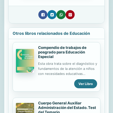
Otros libros relacionados de Educación
Compendio de trabajos de
posgrado para Educación
Especial
Esta obra trata sobre el diagnóstico y
fundamentos de la atención a niños
con necesidades educativas
especiales. abarca una importante
Ver Libro
compilación de temas sobre la
atención educativa especial que
deben impartir los educadores a los
niños en la Educación Especial como
Cuerpo General Auxiliar
parte de su formación pedagógica.
Administración del Estado. Test
del Temario