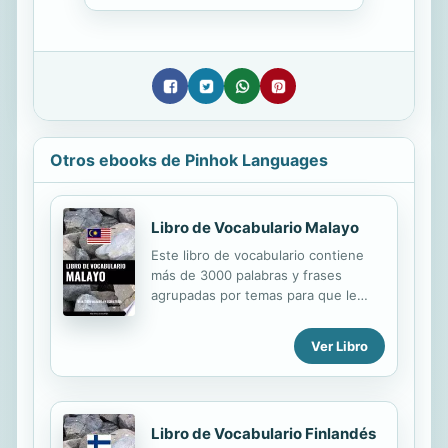
Otros ebooks de Pinhok Languages
Libro de Vocabulario Malayo
Este libro de vocabulario contiene
más de 3000 palabras y frases
agrupadas por temas para que le
resulte más fácil elegir lo que desea
aprender primero. Además, la
Ver Libro
segunda parte del libro contiene dos
secciones de índice que se pueden
utilizar como diccionarios básicos
para buscar palabras en cualquiera
Libro de Vocabulario Finlandés
de los dos idiomas. Las tres partes