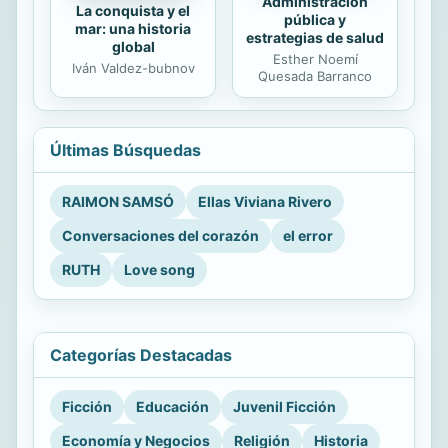
Administración
La conquista y el
pública y
mar: una historia
estrategias de salud
global
Esther Noemí
Iván Valdez-bubnov
Quesada Barranco
Últimas Búsquedas
RAIMON SAMSÓ
Ellas Viviana Rivero
Conversaciones del corazón
el error
RUTH
Love song
Categorías Destacadas
Ficción
Educación
Juvenil Ficción
Economía y Negocios
Religión
Historia