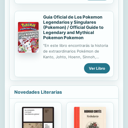
sucesos extraños aumenta la
intriga... La policía también tiene
sospechas.
Guia Oficial de Los Pokemon
Legendarios y Singulares
(Pokemon) / Official Guide to
Legendary and Mythical
Pokemon Pokemon
"En este libro encontrarás la historia
de extraordinarios Pokémon de
Kanto, Johto, Hoenn, Sinnoh,
Teselia, y Kalos. Una guía
Ver Libro
imprescindible para conocer a fondo
a los Pokémon más poderosos."--
Casadellibro.
Novedades Literarias