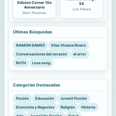
Edicion Corner 10o
XX
Aniversario
Luis Pásara
Marti Perarnau
Últimas Búsquedas
RAIMON SAMSÓ
Ellas Viviana Rivero
Conversaciones del corazón
el error
RUTH
Love song
Categorías Destacadas
Ficción
Educación
Juvenil Ficción
Economía y Negocios
Religión
Historia
Arte
Juvenil No Ficción
Salud