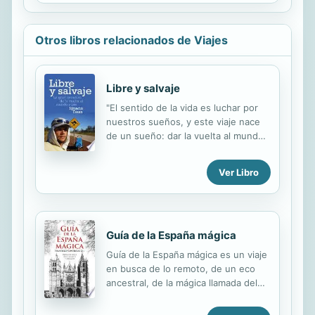
protocolo cuya finalidad es la de
garantizar la veracidad y utilidad de la
información. Incluye descripción y
Otros libros relacionados de Viajes
simbolismo de los principales
esmaltes, metales y piezas
heráldicas.
Libre y salvaje
"El sentido de la vida es luchar por
nuestros sueños, y este viaje nace
de un sueño: dar la vuelta al mundo
caminando. ¿Por qué a pie, y no en
moto, en bici o en furgoneta?
Ver Libro
Porque, como dijo alguien una vez,
yo quería el pastel entero y no solo
una porción, una aventura con
mayúsculas, mi canto a la vida y a la
Guía de la España mágica
libertad." Nacho Dean es un joven de
35 años que ha cumplido un sueño:
Guía de la España mágica es un viaje
ser el primer español en la historia
en busca de lo remoto, de un eco
en dar la vuelta al mundo a pie. En
ancestral, de la mágica llamada del
tres años ha atravesado 4
pasado. Un viaje en el tiempo, a lo
continentes y ha recorrido 33.000
largo y ancho de las 17 autonomías,