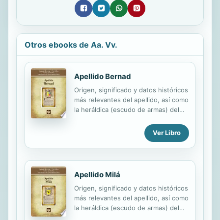
Otros ebooks de Aa. Vv.
Apellido Bernad
Origen, significado y datos históricos
más relevantes del apellido, así como
la heráldica (escudo de armas) del
linaje. Para la documentación y
edición de todas nuestras láminas
Ver Libro
nos regimos por un estricto
protocolo cuya finalidad es la de
garantizar la veracidad y utilidad de la
información. Incluye descripción y
Apellido Milá
simbolismo de los principales
Origen, significado y datos históricos
esmaltes, metales y piezas
más relevantes del apellido, así como
heráldicas.
la heráldica (escudo de armas) del
linaje. Para la documentación y