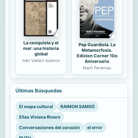
La conquista y el
Pep Guardiola. La
mar: una historia
Metamorfosis.
global
Edicion Corner 10o
Iván Valdez-bubnov
Aniversario
Marti Perarnau
Últimas Búsquedas
El mapa cultural
RAIMON SAMSÓ
Ellas Viviana Rivero
Conversaciones del corazón
el error
RUTH