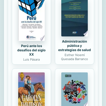
profesiones ideales, su espiritualidad
y te brinda las herramientas para
conocerte mejor o entender a los
carneros que te rodean. Con una
mirada moderna te guía para que
evoluciones y tu karma se ...
Administración
pública y
Perú ante los
estrategias de salud
desafíos del siglo
XX
Esther Noemí
Quesada Barranco
Luis Pásara