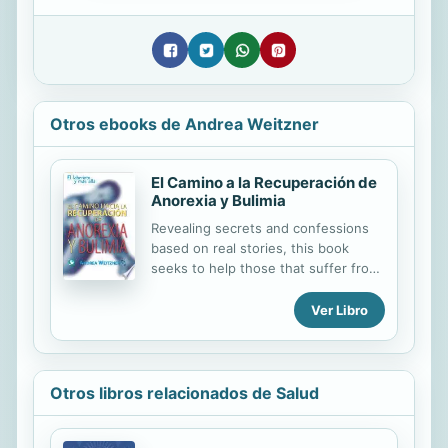
Otros ebooks de Andrea Weitzner
El Camino a la Recuperación de
Anorexia y Bulimia
Revealing secrets and confessions
based on real stories, this book
seeks to help those that suffer from
an eating disorder or suspect
someone else is and want to help. It
Ver Libro
explains that anorexia and bulimia
are different cells in the same self-
created prison and opens up the
dialogue, creating a practical way of
Otros libros relacionados de Salud
dealing with these disorders to
ultimately free oneself from them