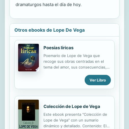
dramaturgos hasta el día de hoy.
Otros ebooks de Lope De Vega
Poesías líricas
Poemario de Lope de Vega que
recoge sus obras centradas en el
tema del amor, sus consecuencias,
su traición, su frustración y su
florecimiento. En él apreciamos la
Ver Libro
sensibilidad de Lope de Vega en una
amplia gama de registros siempre en
torno al concepto del amor, tanto
idealizado como frustrado. Félix Lope
Colección de Lope de Vega
de Vega y Carpio fue un autor nacido
en Madrid en 1562 y fallecido en
Este ebook presenta "Colección de
1635. Célebre dramaturgo y poeta,
Lope de Vega" con un sumario
se le considera emblema del Siglo de
dinámico y detallado. Contenido: El