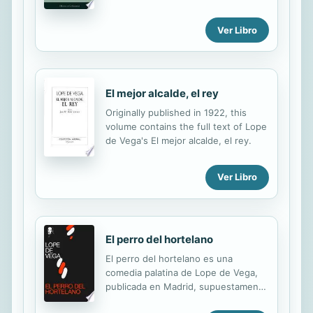
Oro de la literatura española y uno
caballero de Olmedo El castigo sin
de los autores más prolíficos de la
venganza El perro del hortelano
Ver Libro
literatura universal.
Fuenteovejuna La dama boba La
Dorotea Félix Lope de Vega y Carpio
(1562 - 1635) fue uno de los más
importantes poetas y dramaturgos
del Siglo de Oro español y, por la
El mejor alcalde, el rey
extensión de su obra, uno de los
Originally published in 1922, this
más prolíficos autores de la literatura
volume contains the full text of Lope
universal.
de Vega's El mejor alcalde, el rey.
Ver Libro
El perro del hortelano
El perro del hortelano es una
comedia palatina de Lope de Vega,
publicada en Madrid, supuestamente
en 1618. En esta novela se narra la