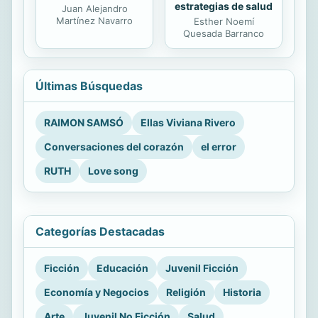
estrategias de salud
Juan Alejandro
Martínez Navarro
Esther Noemí
Quesada Barranco
Últimas Búsquedas
RAIMON SAMSÓ
Ellas Viviana Rivero
Conversaciones del corazón
el error
RUTH
Love song
Categorías Destacadas
Ficción
Educación
Juvenil Ficción
Economía y Negocios
Religión
Historia
Arte
Juvenil No Ficción
Salud