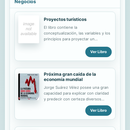
Negocios
Proyectos turísticos
El libro contiene la
conceptualización, las variables y los
principios para proyectar un
desarrollo turístico. La llegada del
turismo a muchas localidades exigió
Ver Libro
su redimensionamiento. Otros
centros turísticos, nuevos y surgidos
por una generación de demanda,
Próxima gran caída de la
fracasaron o perdieron su perfil
economía mundial
motivador
Jorge Suárez Vélez posee una gran
capacidad para explicar con claridad
y predecir con certeza diversos
escenarios del complejo ámbito de la
Ver Libro
economía global. "La gente sólo
acepta el cambio cuando se enfrenta
a la necesidad y sólo reconoce la
necesidad cuando la crisis acecha",