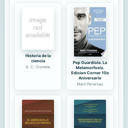
derribado encontramos lecciones
sobre gestión actual de equipos, o
en Pearl Harbour, sobre control de
costes? La guerra ofrece un caudal
inagotable de experiencias
organizativas y de liderazgo que
pueden ser aplicadas fácilmente a la
empresa. Las...
Historia de la
ciencia
Pep Guardiola. La
A. C. Crombie
Metamorfosis.
Edicion Corner 10o
Aniversario
Marti Perarnau