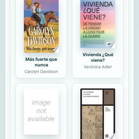
artefeños, siempre enfrentadas al
poder, hasta culminar con la
aparición de Carmen la Reina , la
libertadora anarquista, que junto con
el doctor Lucas Toledano apostará
su...
Vivienda ¿Qué
Más fuerte que
viene?
nunca
Verónica Adler
Carolyn Davidson