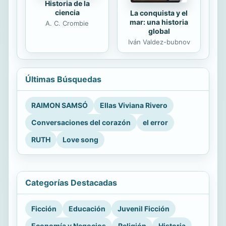
Historia de la
ciencia
La conquista y el
mar: una historia
A. C. Crombie
global
Iván Valdez-bubnov
Últimas Búsquedas
RAIMON SAMSÓ
Ellas Viviana Rivero
Conversaciones del corazón
el error
RUTH
Love song
Categorías Destacadas
Ficción
Educación
Juvenil Ficción
Economía y Negocios
Religión
Historia