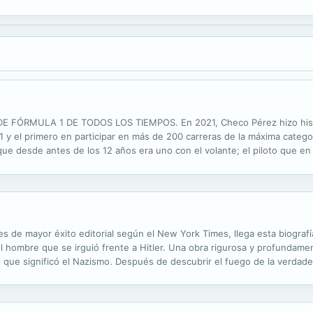
nvestigación que supera los planes de la novela -de la ficción- para aden
FÓRMULA 1 DE TODOS LOS TIEMPOS. En 2021, Checo Pérez hizo histori
 el primero en participar en más de 200 carreras de la máxima categorí
o que desde antes de los 12 años era uno con el volante; el piloto que en
uipo, nos entregó la mejor temporada de su vida y demostró que merecía 
s de mayor éxito editorial según el New York Times, llega esta biograf
el hombre que se irguió frente a Hitler. Una obra rigurosa y profunda
l que significó el Nazismo. Después de descubrir el fuego de la verdade
en manifestarse contra Hitler. Siendo espía, formó parte de la conspirac