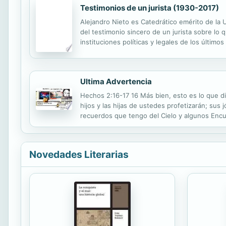
Testimonios de un jurista (1930-2017)
Alejandro Nieto es Catedrático emérito de la 
del testimonio sincero de un jurista sobre lo 
instituciones políticas y legales de los últi
concretos, lo que no es poco. Y ello porque, en
Ultima Advertencia
Hechos 2:16-17 16 Más bien, esto es lo que dij
hijos y las hijas de ustedes profetizarán; s
recuerdos que tengo del Cielo y algunos Encue
entonces cuando la primera experiencia cercan
Novedades Literarias