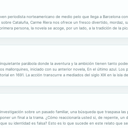
ven periodista norteamericano de medio pelo que llega a Barcelona con 
" sobre Cataluña, Carme Riera nos ofrece un fresco divertido, mordaz, s
rimera persona, la novela se acoge, por un lado, a la tradición de la picar
 este caso de un americano, nos permiten observar a través de sus...
etante parábola donde la aventura y la ambición tienen tanto poder c
s mallorquines, iniciado con su anterior novela, En el último azul. Los
itorial en 1691. La acción transcurre a mediados del siglo XIX en la isl
n a respirarse los primeros aires independentistas contra la corona esp
tigación sobre un pasado familiar, una búsqueda que traspasa las pági
 poner un final a la trama. ¿Cómo reaccionaría usted si, de repente, u
ue su identidad es falsa? Esto es lo que sucede en este relato que se 