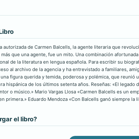
Libro
ía autorizada de Carmen Balcells, la agente literaria que revol
 más que una agente, fue un mito. Una combinación afortunada de
onal de la literatura en lengua española. Para escribir su biogra
eso al archivo de la agencia y ha entrevistado a familiares, amig
de una figura querida y temida, poderosa y polémica, que reunió
tura hispánica de los últimos setenta años. Reseñas: «El legado
pintor o músico.» Mario Vargas Llosa «Carmen Balcells es un e
 en primera.» Eduardo Mendoza «Con Balcells ganó siempre la li
ar el libro?