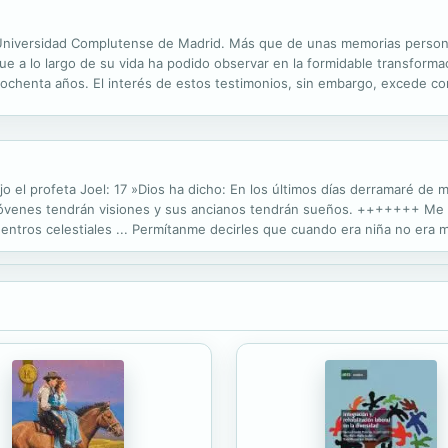
Universidad Complutense de Madrid. Más que de unas memorias personales
que a lo largo de su vida ha podido observar en la formidable transforma
mos ochenta años. El interés de estos testimonios, sin embargo, excede 
tre otras cosas, cuestiona a la postre -de la mano de una inteligente crí
o el profeta Joel: 17 »Dios ha dicho: En los últimos días derramaré de m
us jóvenes tendrán visiones y sus ancianos tendrán sueños. +++++++ Me 
ntros celestiales ... Permítanme decirles que cuando era niña no era muy
a a la muerte sucedió ... Mi madre nos había comprado a los niños...