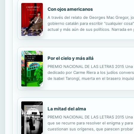
Con ojos americanos
A través del relato de Georges Mac Gregor, jo
gobierno catalán para escribir "cualquier cosa
actual y más aún de sus políticos. Narrada en p
Las aventuras y desventuras de un viajero, en
Por el cielo y más allá
PREMIO NACIONAL DE LAS LETRAS 2015 Una inqui
dedicado por Carme Riera a los judíos converso
de Isabel Tarongí, muerta en el brasero inquis
familia Forteza. En La Habana, cuando empieza
La mitad del alma
PREMIO NACIONAL DE LAS LETRAS 2015 Una inves
que se recurre para resolver el enigma y para
cuestionan sus orígenes, que parecen probar q