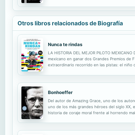
antecedentes familiares de la narradora, una i
Otros libros relacionados de Biografía
Nunca te rindas
LA HISTORIA DEL MEJOR PILOTO MEXICANO DE 
mexicano en ganar dos Grandes Premios de F1 y
extraordinario recorrido en las pistas: el niñ
corredor que, a pesar de la traición de su eq
Bonhoeffer
Del autor de Amazing Grace, uno de los autore
uno de los más grandes héroes del siglo XX, 
historia de coraje moral frente al horrendo ma
regresó a Alemania, y fue uno de los primeros 