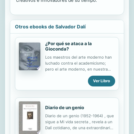
creativos e innovadores de su tiempo.
Otros ebooks de Salvador Dalí
¿Por qué se ataca a la
Gioconda?
Los maestros del arte moderno han
luchado contra el academicismo;
pero el arte moderno, en nuestra
época, se encuentra en vías de crear
Ver Libro
un nuevo academicismo, tal vez peor
que el anterior; ya que en éste, por
lo menos, existían vestigios de
técnica. Hoy casi nadie sabe dibujar
ni pintar. Creo que el arte moderno
Diario de un genio
es un gran desastre. Pero algo es
Diario de un genio (1952-1964) , que
cierto, no obstante: el arte moderno
sigue a Mi vida secreta , revela a un
es el único arte vivo que existe hoy,
Dalí cotidiano, de una extraordinaria
el único que corresponde
autenticidad, una especie de retrato