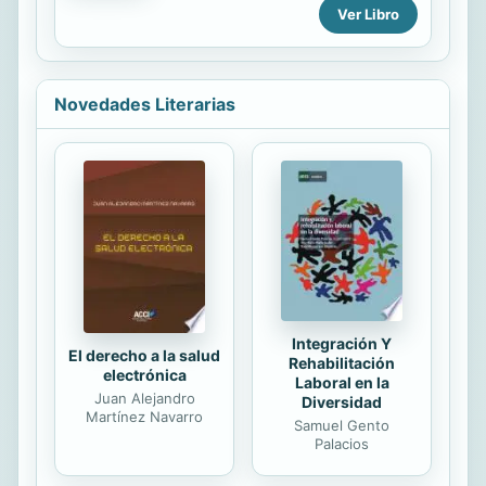
Ver Libro
los principales aspectos de la
materia. A través de voces
organizadas alfabétiocamente, se
explican los conceptos y términos
más importantes relativos a las artes
Novedades Literarias
plásticas, la arquitectura, las artes
decorativas y el diseño desde un
punto de vista teórico, histórico,
formal y descriptivo
Integración Y
El derecho a la salud
Rehabilitación
electrónica
Laboral en la
Juan Alejandro
Diversidad
Martínez Navarro
Samuel Gento
Palacios