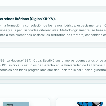
 primera mitad del siglo XX, y los encuentros personales ...
os reinos ibéricos (Siglos XII-XV).
d en la formación y consolación de los reinos ibéricos, especialmente en 
nes y sus peculiaridades diferenciales. Metodológicamente, se basa en
ente a tres cuestiones básicas: los territorios de frontera, concebidos
 los argumentos propagandísticos de carácter religioso contra los...
899, La Habana-1934). Cuba. Escribió sus primeros poemas a los once añ
En 1916 inició sus estudios de Derecho en la Universidad de La Habana. 
ectuales con ideas progresistas que denunciaron la corrupción guberna
a actividad política, se enfrentó al gobierno de Gerardo Machado. Regr