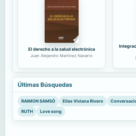
Integrac
El derecho a la salud electrónica
Juan Alejandro Martínez Navarro
Últimas Búsquedas
RAIMON SAMSÓ
Ellas Viviana Rivero
Conversacio
RUTH
Love song