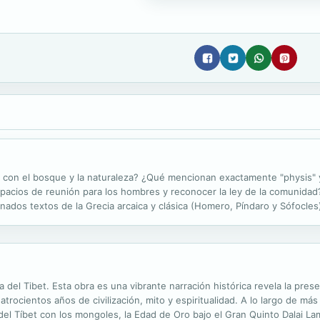
a con el bosque y la naturaleza? ¿Qué mencionan exactamente "physis" 
spacios de reunión para los hombres y reconocer la ley de la comunidad?
inados textos de la Grecia arcaica y clásica (Homero, Píndaro y Sófocl
tales como estética, ética y ontología, si bien el libro pretende...
a del Tibet. Esta obra es una vibrante narración histórica revela la prese
uatrocientos años de civilización, mito y espiritualidad. A lo largo de 
 del Tíbet con los mongoles, la Edad de Oro bajo el Gran Quinto Dalai La