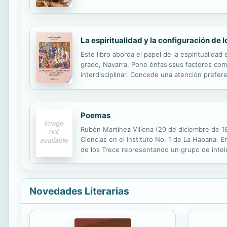
cuatro décadas de independencia moderna en la
La espiritualidad y la configuración de l
Este libro aborda el papel de la espiritualida
grado, Navarra. Pone énfasissus factores comu
interdisciplinar. Concede una atención prefer
torno a instituciones monásticas o diocesanas:
Poemas
Rubén Martínez Villena (20 de diciembre de 1
Ciencias en el Instituto No. 1 de La Habana. 
de los Trece representando un grupo de intel
vez. Desde entonces se entregó por entero a l
Novedades Literarias