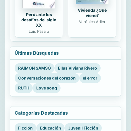
Vivienda ¿Qué
Perú ante los
viene?
desafíos del siglo
Verónica Adler
XX
Luis Pásara
Últimas Búsquedas
RAIMON SAMSÓ
Ellas Viviana Rivero
Conversaciones del corazón
el error
RUTH
Love song
Categorías Destacadas
Ficción
Educación
Juvenil Ficción