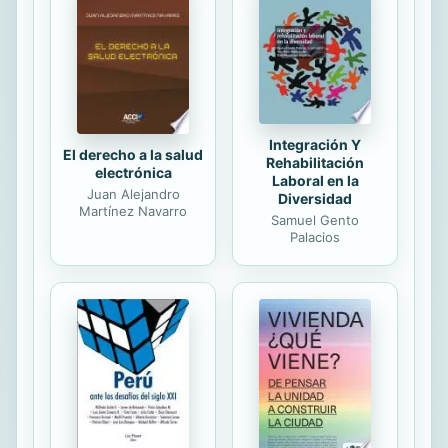
cuanto a su naturaleza e intensidad,
son cruciales para el mantenimiento
de los sistemas políticos. Por ello no
debe extrañar la afirmación tan
repetida de que las democracias...
Integración Y
El derecho a la salud
Rehabilitación
electrónica
Laboral en la
Juan Alejandro
Diversidad
Martínez Navarro
Samuel Gento
Palacios