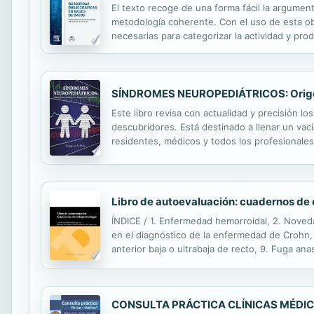
El texto recoge de una forma fácil la argumen
metodología coherente. Con el uso de esta obr
necesarias para categorizar la actividad y prod
resaltando la importancia de las bases de da
SÍNDROMES NEUROPEDIÁTRICOS: Origen,
Este libro revisa con actualidad y precisión l
descubridores. Está destinado a llenar un vací
residentes, médicos y todos los profesionales 
esquemática, con criterio clínico, excelente m
Libro de autoevaluación: cuadernos de 
ÍNDICE / 1. Enfermedad hemorroidal, 2. Novedad
en el diagnóstico de la enfermedad de Crohn, 
anterior baja o ultrabaja de recto, 9. Fuga an
Amputación abdominoperineal, 12. Estomas en 
CONSULTA PRÁCTICA CLÍNICAS MÉDI