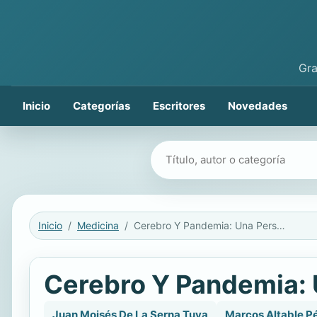
Gra
Inicio
Categorías
Escritores
Novedades
Buscar libros
Inicio
Medicina
Cerebro Y Pandemia: Una Perspectiva Actual
Cerebro Y Pandemia: 
Juan Moisés De La Serna Tuya
Marcos Altable P