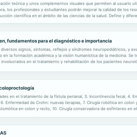
tación teórica y unos complementos visuales que permiten al usuario uti
a, los profesionales y estudiantes podrán mejorar la calidad de los res
ucción científica en el ámbito de las ciencias de la salud. Define y difer
tos como fuentes documentales secundarias actualizadas Permite...
 fundamentos para el diagnóstico e importancia
os diversos signos, síntomas, reflejos y síndromes neuropediátricos, y e
o en la formación académica y la visión humanística de la medicina. Se t
involucrados en el tratamiento y rehabilitación de los pacientes neuroló
anual de referencia y fuente de información. Joaquín A. Peña es...
coloproctología
es en el tratamiento de la fístula perianal, 3. Incontinencia fecal, 4.
6. Enfermedad de Crohn: nuevas terapias, 7. Cirugía robótica en colon y
astomótica en colon y recto, 10. Cirugía conservadora de esfínteres en el
Coloproctología. 13. Estomas en Coloproctología. Hernia...
CAS