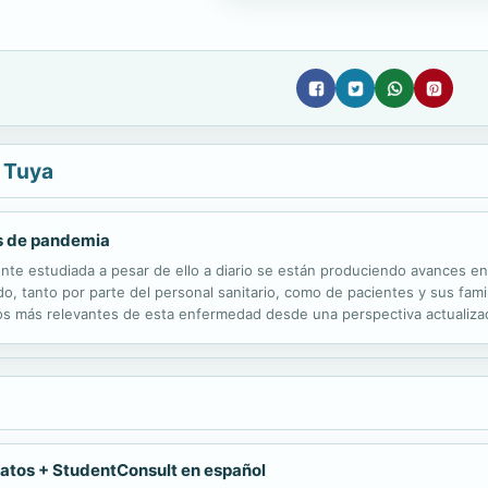
 Tuya
s de pandemia
te estudiada a pesar de ello a diario se están produciendo avances en 
ado, tanto por parte del personal sanitario, como de pacientes y sus fam
s más relevantes de esta enfermedad desde una perspectiva actualizada
ermedad. El texto cuenta con el excepcional testimonio de la Dra. Mª Est
datos + StudentConsult en español