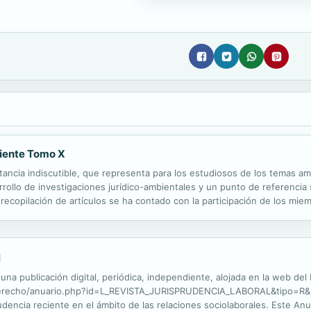
iente Tomo X
tancia indiscutible, que representa para los estudiosos de los temas a
rrollo de investigaciones jurídico-ambientales y un punto de referencia
ecopilación de artículos se ha contado con la participación de los mie
Externado de Colombia, que socializan los resultados de sus investigac
l
 una publicación digital, periódica, independiente, alojada en la web del
os_derecho/anuario.php?id=L_REVISTA_JURISPRUDENCIA_LABORAL&tipo=R&m
sprudencia reciente en el ámbito de las relaciones sociolaborales. Este A