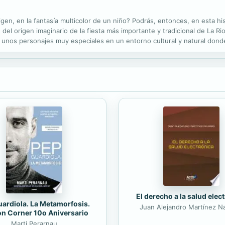
igen, en la fantasía multicolor de un niño? Podrás, entonces, en esta hi
 del origen imaginario de la fiesta más importante y tradicional de La Ri
 unos personajes muy especiales en un entorno cultural y natural donde
arco de la literatura infantil, dado que tiene además...
El derecho a la salud elec
ardiola. La Metamorfosis.
Juan Alejandro Martínez N
on Corner 10o Aniversario
Marti Perarnau