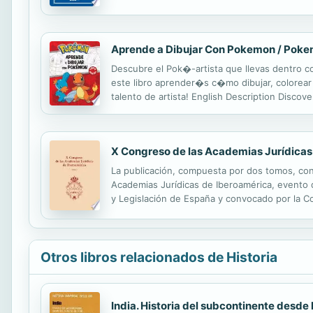
aparecidos en todos los números de la RJL cor
Aprende a Dibujar Con Pokemon / Pok
Descubre el Pok�-artista que llevas dentro 
este libro aprender�s c�mo dibujar, colorea
talento de artista! English Description Discov
Charmander's colors? In this book you will le
X Congreso de las Academias Jurídicas
La publicación, compuesta por dos tomos, con
Academias Jurídicas de Iberoamérica, evento 
y Legislación de España y convocado por la C
nacionales de España y sus homólogas al otro l
Otros libros relacionados de Historia
India. Historia del subcontinente desde 