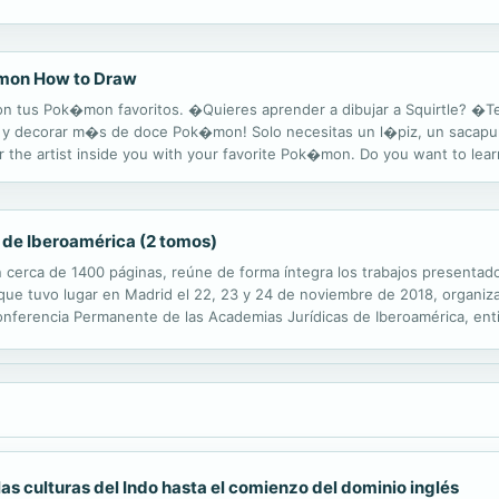
respondientes al año natural indicado en su título. Aparece ahora publ
emon How to Draw
con tus Pok�mon favoritos. �Quieres aprender a dibujar a Squirtle? �
r y decorar m�s de doce Pok�mon! Solo necesitas un l�piz, un sacapu
er the artist inside you with your favorite Pok�mon. Do you want to lea
arn how to draw, color, and decorate over twelve Pok�mon! All you need i
 de Iberoamérica (2 tomos)
 cerca de 1400 páginas, reúne de forma íntegra los trabajos presentad
que tuvo lugar en Madrid el 22, 23 y 24 de noviembre de 2018, organiz
onferencia Permanente de las Academias Jurídicas de Iberoamérica, en
ado del Atlántico. Al citado encuentro asistieron los presidentes y/o r
las culturas del Indo hasta el comienzo del dominio inglés