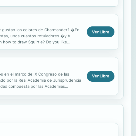
icado como libro autónomo de la...
Te gustan los colores de Charmander? �En
Ver Libro
ntas, unos cuantos rotuladores �y tu
rn how to draw Squirtle? Do you like
s a ...
os en el marco del X Congreso de las
Ver Libro
ado por la Real Academia de Jurisprudencia
tidad compuesta por las Academias
epresentantes de...