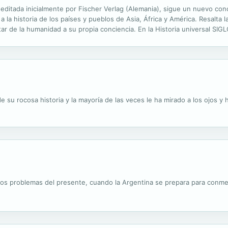
 editada inicialmente por Fischer Verlag (Alemania), sigue un nuevo con
 la historia de los países y pueblos de Asia, África y América. Resalta 
ertar de la humanidad a su propia conciencia. En la Historia universal S
volúmenes, cada uno de ellos independiente, y abarca desde la prehisto
e su rocosa historia y la mayoría de las veces le ha mirado a los ojos y 
os problemas del presente, cuando la Argentina se prepara para conme