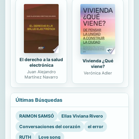
El derecho a la salud
Vivienda ¿Qué
electrónica
viene?
Juan Alejandro
Verónica Adler
Martínez Navarro
Últimas Búsquedas
RAIMON SAMSÓ
Ellas Viviana Rivero
Conversaciones del corazón
el error
RUTH
Love song