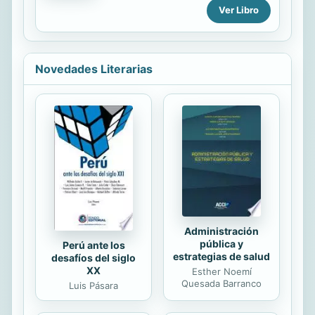
pelirroja bajo su protección. ¿Cómo
convertirse en un padre de verdad.
Ver Libro
se ha convertido esa mujer en una
Pero reavivar aquella conexión tan...
ratera callejera? El vizconde se
siente irresistiblemente atraído por
ella y está decidido a descubrir sus
Novedades Literarias
secretos.
Administración
pública y
Perú ante los
estrategias de salud
desafíos del siglo
XX
Esther Noemí
Quesada Barranco
Luis Pásara