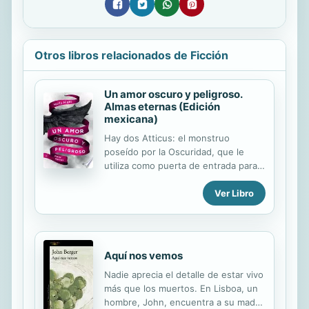
Otros libros relacionados de Ficción
Un amor oscuro y peligroso.
Almas eternas (Edición
mexicana)
Hay dos Atticus: el monstruo
poseído por la Oscuridad, que le
utiliza como puerta de entrada para
destruir el mundo, y el vampiro que
Ver Libro
lucha contra las fuerzas malignas
para recuperar su alma. Evelyn sabe
que para recuperar su libertad y
salvar el mundo debe ayudarle a
salvarse... pero ¿cómo?
Aquí nos vemos
Nadie aprecia el detalle de estar vivo
más que los muertos. En Lisboa, un
hombre, John, encuentra a su madre