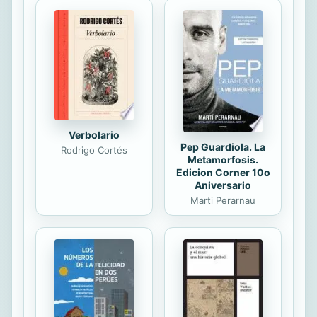
mayores esfuerzos a lo largo de los
últimos veinte años de su vida. En
1961 publicó La escritura en el
mundo (Euskerearen Lokariak ludi
guztiko izkuntzakaz) probablemente
la obra más completa publicada hasta
la...
Verbolario
Pep Guardiola. La
Rodrigo Cortés
Metamorfosis.
Edicion Corner 10o
Aniversario
Marti Perarnau