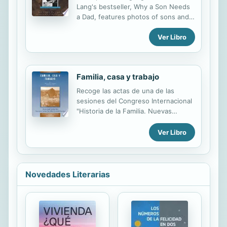
Lang's bestseller, Why a Son Needs
a Dad, features photos of sons and
fathers of all ages along with all of
Ver Libro
the reasons why a son's relationship
with his father defines the man a
son will become.
Familia, casa y trabajo
Recoge las actas de una de las
sesiones del Congreso Internacional
"Historia de la Familia. Nuevas
Perspectivas sobre la Sociedad
Europea", celebrado en Murcia los
Ver Libro
da̕s 14, 15 y 16 de diciembre de 1994.
Pertenece al Seminario familia y ľite
de poder en el Reino de Murcia
siglos XV-XIV
Novedades Literarias