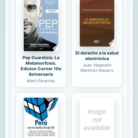
equilibradas. Con introducciones
claras sobre qué elementos debe
contener un menú completo, cómo
poner la mesa, cuáles son los
conocimientos elementales de
protocolo o cómo...
El derecho a la salud
Pep Guardiola. La
electrónica
Metamorfosis.
Juan Alejandro
Edicion Corner 10o
Martínez Navarro
Aniversario
Marti Perarnau