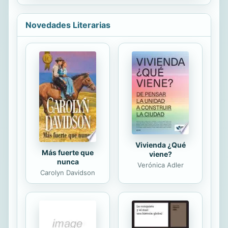
los secretos del Min Xiang, el arte de
perseguido o maltratado por las
la interpretación del rostro. En este
personas que debían...
libro los autores explican paso a
Novedades Literarias
paso cómo los anti¬guos chinos
encontraron que al descifrar los
principios de balance y simetría
presentes en nuestra propia
fisionomía descubrimos aspectos
sorprendentes sobre de nuestra
forma de actuar y relacionarnos con
los demás. Más allá de lo que se
puede...
Vivienda ¿Qué
Más fuerte que
viene?
nunca
Verónica Adler
Carolyn Davidson