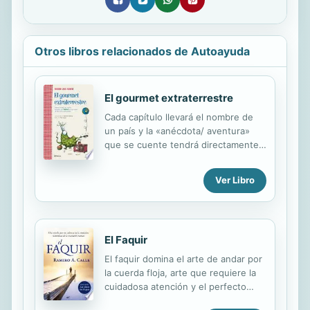
Otros libros relacionados de Autoayuda
El gourmet extraterrestre
Cada capítulo llevará el nombre de
un país y la «anécdota/ aventura»
que se cuente tendrá directamente
que ver con la comida, su búsqueda,
su consecución, su preparación o su
Ver Libro
consumo. Gemuk es un
extraterrestre que aterriza en la
Tierra. Tras su primer período de
adaptación y de estudio de lo que
El Faquir
son para él las extrañas conductas
humanas, inicia un periplo por todo
El faquir domina el arte de andar por
el mundo en el que descubrirá
la cuerda floja, arte que requiere la
diversas formas de cocinar; recetas y
cuidadosa atención y el perfecto
platos de distintos países de todo el
sentido del equilibrio, tan