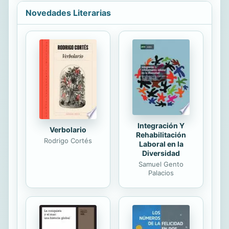
secuenciación de los conocimientos,
Novedades Literarias
presentándolos desde la máxima
sencillez hasta alcanzar el grado de
complejidad necesario para su
comprensión.
Integración Y
Verbolario
Rehabilitación
Rodrigo Cortés
Laboral en la
Diversidad
Samuel Gento
Palacios