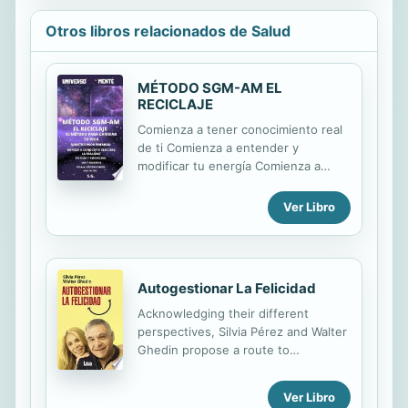
Otros libros relacionados de Salud
MÉTODO SGM-AM EL
RECICLAJE
Comienza a tener conocimiento real
de ti Comienza a entender y
modificar tu energía Comienza a
tener conciencia Comienza a vivir
Métodos de meditación hay muchos,
Ver Libro
religiones y culturas muchas más,
creencias y mitologías en cantidad,
aunque todas están detrás de la
verdad, todas difieren en algo
Autogestionar La Felicidad
convirtiendo a la verdad en
diferentes posibilidades. Con el
Acknowledging their different
tiempo se formaron muchas
perspectives, Silvia Pérez and Walter
versiones de la verdad que junto a la
Ghedin propose a route to
programación y manipulación de
happiness. With breathing and
nuestro inconsciente, nos han
meditation exercises, relationship
Ver Libro
alejado cada vez más de nuestro
and sexual advice, and lessons on