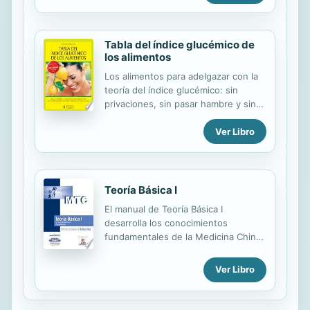
propósito aquí en la tierra , por qué
how to connect ourselves with how
estamos acá, el verdadero...
others see us, these two viewpoints
will define each passage through life
Tabla del índice glucémico de
and help find a way towards
los alimentos
happiness.
Los alimentos para adelgazar con la
teoría del índice glucémico: sin
privaciones, sin pasar hambre y sin
perder el tiempo contando calorías
Ver Libro
Teoría Básica I
El manual de Teoría Básica I
desarrolla los conocimientos
fundamentales de la Medicina China,
desde las teorías más sencillas (Yin
Yang y 5 Fases) hasta los conceptos
Ver Libro
más avanzados, como fisiología,
etiología y fisiopatología. Este texto
se caracteriza por una precisa