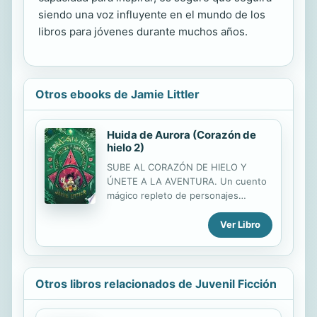
siendo una voz influyente en el mundo de los
libros para jóvenes durante muchos años.
Otros ebooks de Jamie Littler
Huida de Aurora (Corazón de
hielo 2)
SUBE AL CORAZÓN DE HIELO Y
ÚNETE A LA AVENTURA. Un cuento
mágico repleto de personajes
brillantes, aventuras de infarto y
toneladas de risas. Después de
Ver Libro
escapar de las garras de Shaard, el
siniestro Tejecánticos, Ash se
encamina hacia Aurora a bordo del
Corazón de hielo tras las pistas que
Otros libros relacionados de Juvenil Ficción
le podrían conducir hasta sus padres
desaparecidos. Pero cuando sus