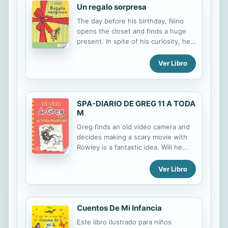
poderes como Tejecánticos lo
Un regalo sorpresa
vuelven a meter en líos, la tripulación
The day before his birthday, Nino
debe escapar de allí si quieren
opens the closet and finds a huge
mantenerse a salvo. Ash y sus
present. In spite of his curiosity, he
amigos iniciarán una peligrosa
can't figure out what it is. When Nino
travesía en busca de un lugar
opens the present the next morning,
Ver Libro
seguro... que les conducirá a un...
it seems boring at first, but he slowly
discovers all of the surprises it holds
within.
SPA-DIARIO DE GREG 11 A TODA
M
Greg finds an old video camera and
decides making a scary movie with
Rowley is a fantastic idea. Will he
double down or just double his
troubles?
Ver Libro
Cuentos De Mi Infancia
Este libro ilustrado para niños