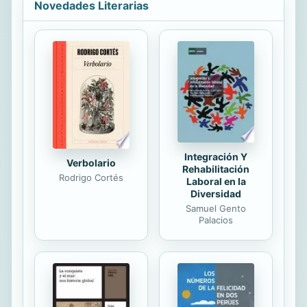
emotivas y mentales. La autora
Novedades Literarias
sostiene que el sosiego y la salud
pueden alcanzarse con la ayuda del
Yoga, sin necesidad de fármacos. Y
es que el Yoga es capaz en primer
lugar de tranquilizarnos; luego, de
despertar la mente; por último, el
Yoga prepara el camino para el
reposo espiritual. En este libro las
asanas o...
Integración Y
Verbolario
Rehabilitación
Rodrigo Cortés
Laboral en la
Diversidad
Samuel Gento
Palacios