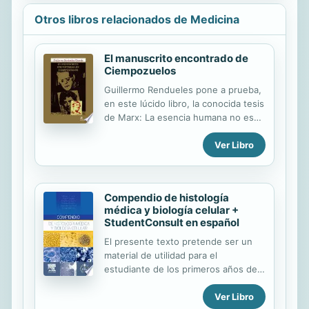
Otros libros relacionados de Medicina
El manuscrito encontrado de
Ciempozuelos
Guillermo Rendueles pone a prueba,
en este lúcido libro, la conocida tesis
de Marx: La esencia humana no es
algo abstracto inherente a cada
Ver Libro
individuo, es, en realidad, el conjunto
de las relaciones sociales. Para en
ello ha librado del polvo del archivo
del manicomio de Ciempozuelos la
Compendio de histología
historia clínica no 6966
médica y biología celular +
correspondiente a la interna Aurora
StudentConsult en español
Rodríguez, madre de Hildegart. Este
trabajo ha sido realizado con la
El presente texto pretende ser un
paciencia y la minuciosidad del
material de utilidad para el
etnógrafo, pero sin su frialdad.
estudiante de los primeros años de
Sirviéndose de la historia oral, de la
la licenciatura de Médico Cirujano.
Ver Libro
documentación histórica, y de un
Recoge en un lenguaje sencillo los