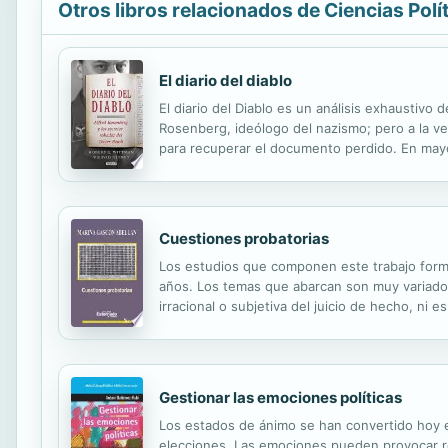
Otros libros relacionados de Ciencias Polí
El diario del diablo
El diario del Diablo es un análisis exhaustivo 
Rosenberg, ideólogo del nazismo; pero a la v
para recuperar el documento perdido. En mayo 
una ingente cantidad de documentos nazis que
Cuestiones probatorias
Los estudios que componen este trabajo forman
años. Los temas que abarcan son muy variado
irracional o subjetiva del juicio de hecho, ni
la valoración de la prueba, que es su núcleo
Gestionar las emociones políticas
Los estados de ánimo se han convertido hoy en
elecciones. Las emociones pueden provocar re