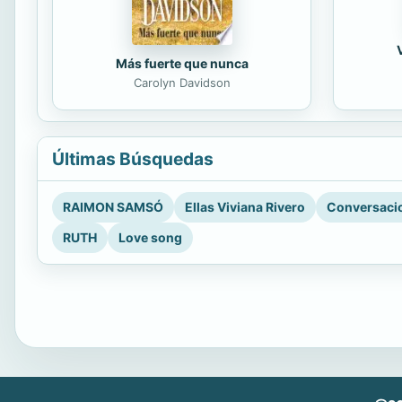
Más fuerte que nunca
Carolyn Davidson
Últimas Búsquedas
RAIMON SAMSÓ
Ellas Viviana Rivero
Conversacio
RUTH
Love song