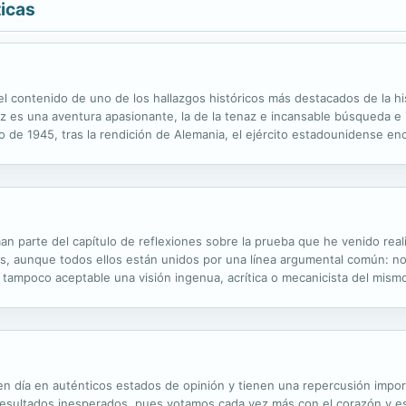
ticas
del contenido de uno de los hallazgos históricos más destacados de la his
ez es una aventura apasionante, la de la tenaz e incansable búsqueda e
de 1945, tras la rendición de Alemania, el ejército estadounidense encu
 registran sus peores secretos, relacionados con el exterminio del pue
 parte del capítulo de reflexiones sobre la prueba que he venido reali
s, aunque todos ellos están unidos por una línea argumental común: 
 es tampoco aceptable una visión ingenua, acrítica o mecanicista del mism
 esencial) no puede contemplarse como un modo libérrimo de construcció
 día en auténticos estados de opinión y tienen una repercusión import
sultados inesperados, pues votamos cada vez más con el corazón y est