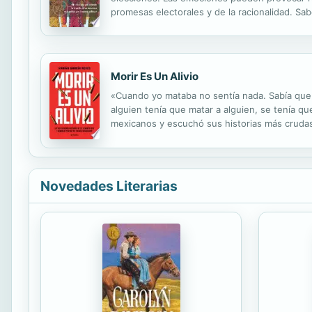
promesas electorales y de la racionalidad. Sa
nuestro presente. Poner el acento en la recepc
Morir Es Un Alivio
«Cuando yo mataba no sentía nada. Sabía que al
alguien tenía que matar a alguien, se tenía que
mexicanos y escuchó sus historias más crudas: 
para que una persona elija una vida así? ¿Rea
Novedades Literarias