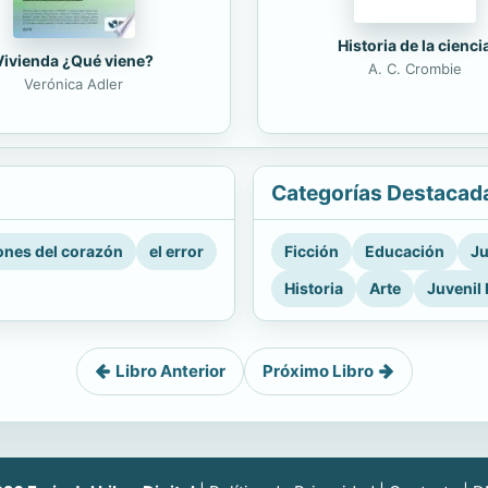
Historia de la cienci
Vivienda ¿Qué viene?
A. C. Crombie
Verónica Adler
Categorías Destacad
nes del corazón
el error
Ficción
Educación
Ju
Historia
Arte
Juvenil 
Libro Anterior
Próximo Libro