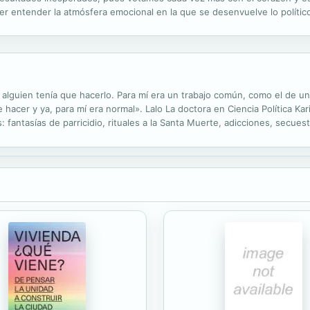
ber entender la atmósfera emocional en la que se desenvuelve lo político
ión y no en la emisión política implica nuevas lógicas y nuevos desafíos
guien tenía que hacerlo. Para mí era un trabajo común, como el de un mi
 hacer y ya, para mí era normal». Lalo La doctora en Ciencia Política Kar
fantasías de parricidio, rituales a la Santa Muerte, adicciones, secues
lmente es una elección? La respuesta de la autora es...