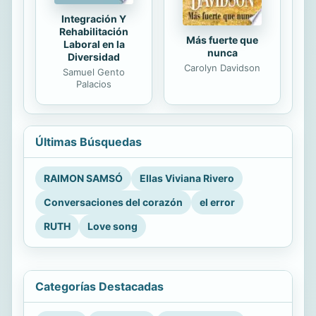
Integración Y
Rehabilitación
Más fuerte que
Laboral en la
nunca
Diversidad
Carolyn Davidson
Samuel Gento
Palacios
Últimas Búsquedas
RAIMON SAMSÓ
Ellas Viviana Rivero
Conversaciones del corazón
el error
RUTH
Love song
Categorías Destacadas