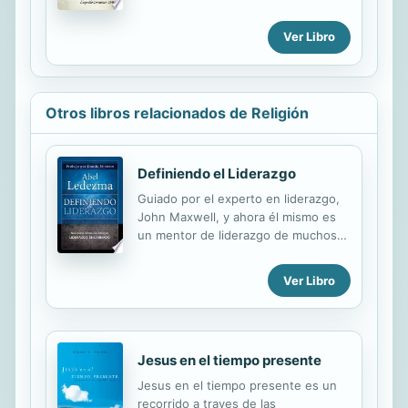
de poetas con enfoque y estilo lírico
completamente diferenciados
Ver Libro
Otros libros relacionados de Religión
Definiendo el Liderazgo
Guiado por el experto en liderazgo,
John Maxwell, y ahora él mismo es
un mentor de liderazgo de muchos
líderes hispanos en todo el mundo,
Abel Ledezma enfatiza que el
Ver Libro
liderazgo auténtico se define por
cualidades y valor, no por posición,
título o rango. En los últimos años
nos hemos enfrentado a la nueva ola
Jesus en el tiempo presente
llamada "Liderazgo." Ha habido un
despertar por la necesidad de
Jesus en el tiempo presente es un
comprender, preparar y levantar
recorrido a traves de las