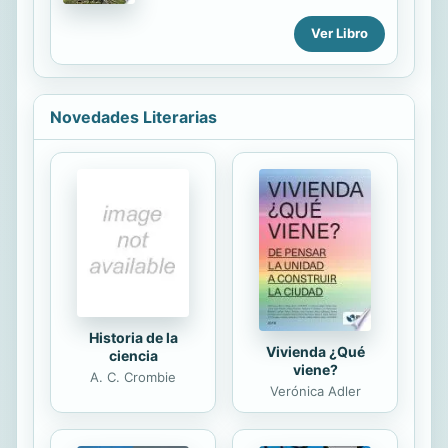
del temor. Desde diferentes pticas y
haciendo uso de los recursos cient
Ver Libro
ficos, el autor pone en relieve toda
perspectiva humana que concuerda
con la m?'s grande de las sabidur as,
la sabidur a del Todopoderoso, la
Novedades Literarias
sabidur a de Dios. La Biblia es por
tanto la fuente primaria de donde
con una gran habilidad narrativa el
autor extrae las joyas m?'s preciosas.
A medida que el lector recorre las p
ginas del libro, el temor deja de ser
simplemente un sentimiento m stico
y se convierte en algo...
Historia de la
Vivienda ¿Qué
ciencia
viene?
A. C. Crombie
Verónica Adler