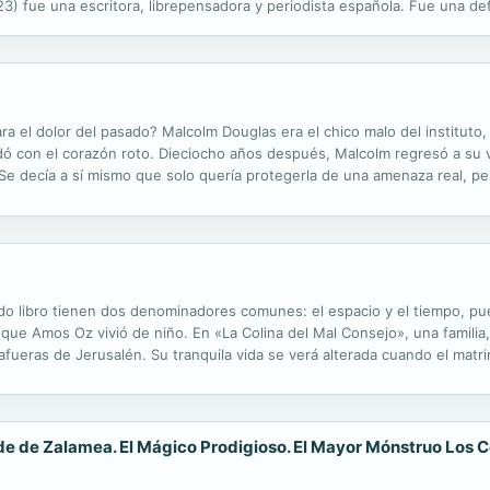
3) fue una escritora, librepensadora y periodista española. Fue una def
. Colaboró con medios de comunicación como «Las Dominicales del Lib
ra el dolor del pasado? Malcolm Douglas era el chico malo del instituto, 
dó con el corazón roto. Dieciocho años después, Malcolm regresó a su vi
e decía a sí mismo que solo quería protegerla de una amenaza real, pero
do libro tienen dos denominadores comunes: el espacio y el tiempo, pu
que Amos Oz vivió de niño. En «La Colina del Mal Consejo», una familia,
afueras de Jerusalén. Su tranquila vida se verá alterada cuando el matrim
n «El señor Levi» un niño narra la especial relación que...
lde de Zalamea. El Mágico Prodigioso. El Mayor Mónstruo Los C