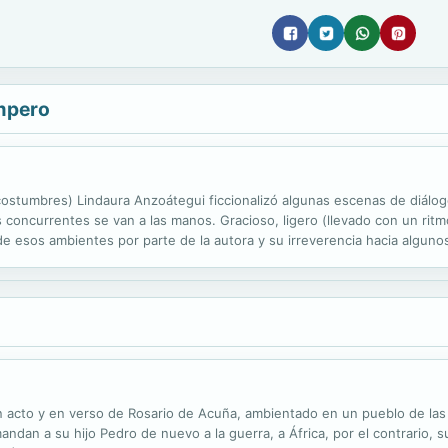
mpero
ostumbres) Lindaura Anzoátegui ficcionalizó algunas escenas de diálo
los concurrentes se van a las manos. Gracioso, ligero (llevado con un rit
de esos ambientes por parte de la autora y su irreverencia hacia algun
l". Lindaura Anzoátegui Campero (Tojo, 1846 - Sucre, 1898) fue una...
n acto y en verso de Rosario de Acuña, ambientado en un pueblo de las
ndan a su hijo Pedro de nuevo a la guerra, a África, por el contrario, su