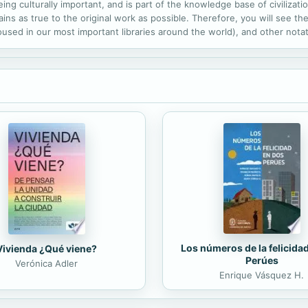
ng culturally important, and is part of the knowledge base of civilizat
ins as true to the original work as possible. Therefore, you will see the
ed in our most important libraries around the world), and other notatio
ssibly other nations. Within the United States, you may freely copy and
Los números de la felicida
Vivienda ¿Qué viene?
Perúes
Verónica Adler
Enrique Vásquez H.