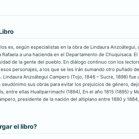
Libro
los es, según especialistas en la obra de Lindaura Anzoátegui,
 Rafaela a una hacienda en el Departamento de Chuquisaca. El a
sidad de la gente del pueblo. En diálogo continuo con los lector
e esos personajes, a los que se les irán sumando otro puñado de 
Lindaura Anzoátegui Campero (Tojo, 1846 – Sucre, 1898) fue una 
n seudónimo sus obras para evitar los prejuicios de género, dej
ís, entre ellas Huallparrimachi (1894), En el año 1815 (1895) y 
mpero, presidente de la nación del altiplano entre 1880 y 1884,
ar el libro?