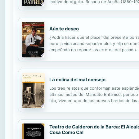
motivo de orgullo. Rosario de Acuña (1850-192
hombres y mujeres y de los derechos humanos
Aún te deseo
¿Podría hacer que el placer del presente borra
pero la vida acabó separándolos y ella se que
empeñado en reparar los errores del pasado. S
tardó en surgir de nuevo.
La colina del mal consejo
Los tres relatos que conforman este espléndi
últimos meses del Mandato Británico, periodo 
hijo, vive en uno de los nuevos barrios de las 
organizada por el Alto Comisionado británico. E
Teatro de Calderon de la Barca: El Alca
Cosa Como Cal