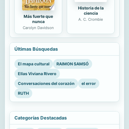
Historia de la
ciencia
Más fuerte que
A. C. Crombie
nunca
Carolyn Davidson
Últimas Búsquedas
El mapa cultural
RAIMON SAMSÓ
Ellas Viviana Rivero
Conversaciones del corazón
el error
RUTH
Categorías Destacadas