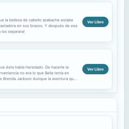
ue la belleza de cabello azabache estaba
Ver Libro
evastadora en sus brazos. Y después de esa
 los separara!
ue ésta había heredado. De hacerle la
Ver Libro
veniencia no era lo que Bella tenía en
so Brenda Jackson Aunque la aventura que
namente, sabía...