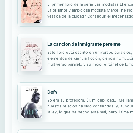
El primer libro de la serie Las modistas El en
La brillante y ambiciosa modista Marcelline N
vestida de la ciudad? Conseguir el mecenazgo 
conseguir a la duquesa, primero tendrá que ac
La canción de inmigrante perenne
Este libro está escrito en universos paralel
elementos de ciencia ficción, ciencia no ficción
multiverso paralelo y su nexo: el túnel de lomb
representa al Homo Sapiens y su perpetua y co
Defy
Yo era su profesora. Él, mi debilidad... Me l
nuestra relación ha sido consentida, y, aunqu
la ley, lo que he hecho está mal, pero Jaime m
de pasión que tiene todo lo que una podría es