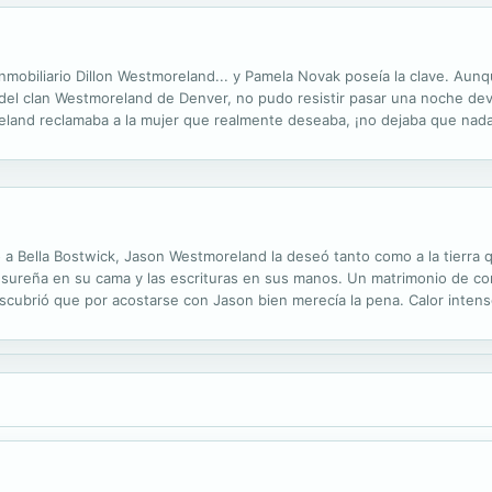
nmobiliario Dillon Westmoreland... y Pamela Novak poseía la clave. Aunq
or del clan Westmoreland de Denver, no pudo resistir pasar una noche d
eland reclamaba a la mujer que realmente deseaba, ¡no dejaba que nada
 Bella Bostwick, Jason Westmoreland la deseó tanto como a la tierra q
 sureña en su cama y las escrituras en sus manos. Un matrimonio de con
cubrió que por acostarse con Jason bien merecía la pena. Calor inten
cía mucho tiempo con Kalina Daniels había terminado demasiado repenti