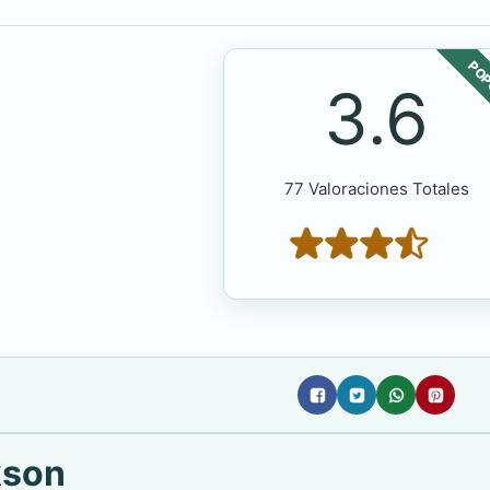
POP
3.6
77 Valoraciones Totales
kson