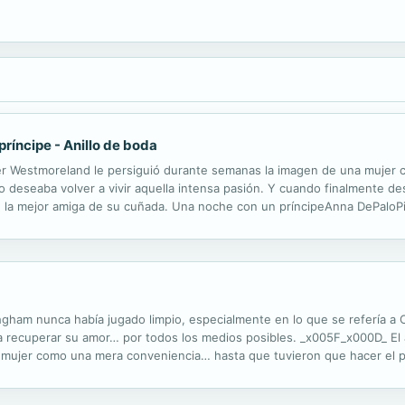
príncipe - Anillo de boda
r Westmoreland le persiguió durante semanas la imagen de una mujer cu
 deseaba volver a vivir aquella intensa pasión. Y cuando finalmente des
s, la mejor amiga de su cuñada. Una noche con un príncipeAnna DePaloPi
 enlace era James Fielding, el hombre que tres años atrás desapareció..
ham nunca había jugado limpio, especialmente en lo que se refería a C
do a recuperar su amor… por todos los medios posibles. _x005F_x000D_ El
 mujer como una mera conveniencia… hasta que tuvieron que hacer el p
 otros hombres cortejaban a su bella esposa?