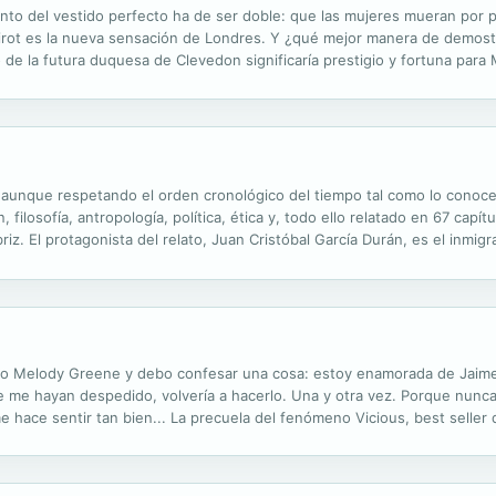
canto del vestido perfecto ha de ser doble: que las mujeres mueran por p
oirot es la nueva sensación de Londres. Y ¿qué mejor manera de demostr
de la futura duquesa de Clevedon significaría prestigio y fortuna para
ercarse al duque, cuyas exigencias son tan altas como baja es su moral.
os, aunque respetando el orden cronológico del tiempo tal como lo cono
, filosofía, antropología, política, ética y, todo ello relatado en 67 capí
riz. El protagonista del relato, Juan Cristóbal García Durán, es el inmig
nstante migración en este planeta, y fuera de él; desde el...
lamo Melody Greene y debo confesar una cosa: estoy enamorada de Jaime
e me hayan despedido, volvería a hacerlo. Una y otra vez. Porque nunca
e hace sentir tan bien... La precuela del fenómeno Vicious, best seller
perar de L. J. Shen." Togan Book Lover