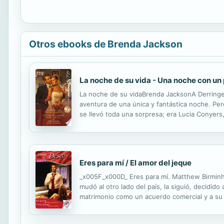
Otros ebooks de Brenda Jackson
La noche de su vida - Una noche con un 
La noche de su vidaBrenda JacksonA Derringe
aventura de una única y fantástica noche. Pero
se llevó toda una sorpresa; era Lucia Conyer
un disgusto al ver que uno de los invitados al
Eres para mí / El amor del jeque
_x005F_x000D_ Eres para mí. Matthew Birminhg
mudó al otro lado del país, la siguió, decidi
matrimonio como un acuerdo comercial y a su
¿Haría que se replantease la relación ver que