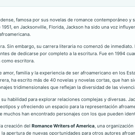
idense, famosa por sus novelas de romance contemporáneo y s
1951, en Jacksonville, Florida, Jackson ha sido una voz influyen
 afroamericana.
ura. Sin embargo, su carrera literaria no comenzó de inmediat
antes de dedicarse por completo a la escritura. Fue en 1994 cu
a como escritora.
amor, familia y la experiencia de ser afroamericano en los Est
rera, ha escrito más de 40 novelas y novelas cortas, que han sid
sonajes tridimensionales que reflejan la diversidad de las viven
es su habilidad para explorar relaciones complejas y diversas. 
eotipos y ofreciendo un espacio para la representación afroame
e muchos han encontrado personajes con los que pueden identi
la creación del
Romance Writers of America
, una organización
en la apertura de nuevas oportunidades para otros autores afro