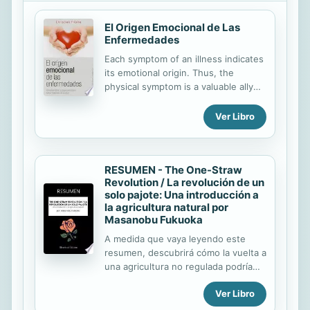
“patada a las neuronas” como el
mismo dice para que se desencajen
El Origen Emocional de Las
de sus posiciones fijas. Habla sin
Enfermedades
tapujos, llamando a las cosas por su
Each symptom of an illness indicates
nombre, de la culpabilidad y del
its emotional origin. Thus, the
sacrificio, que durante tanto tiempo
physical symptom is a valuable ally
ha sido ensalzado a la cima de las
that provides the key to the cure of
virtudes humanas,...
the physical disease as well as
Ver Libro
resolution of the emotional
imbalance that created it. This book
is a guide to understanding and
RESUMEN - The One-Straw
decoding the causes of illness
Revolution / La revolución de un
solo pajote: Una introducción a
la agricultura natural por
Masanobu Fukuoka
A medida que vaya leyendo este
resumen, descubrirá cómo la vuelta a
una agricultura no regulada podría
ayudar a resolver los problemas
Ver Libro
ecológicos y de salud a los que se
enfrenta el mundo. También