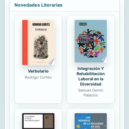
españolas.El objetivo del programa
Novedades Literarias
es promover cambios en los estilos
de vida y hábitos alimentarios poco
sanos que contribuyen al aumento
de peso y, a diferencia de otras
pautas alimentarias, trata el aspecto
emocional como algo
fundamental.Este libro proporciona
los conocimientos para que todos los
miembros ...
Integración Y
Verbolario
Rehabilitación
Rodrigo Cortés
Laboral en la
Diversidad
Samuel Gento
Palacios