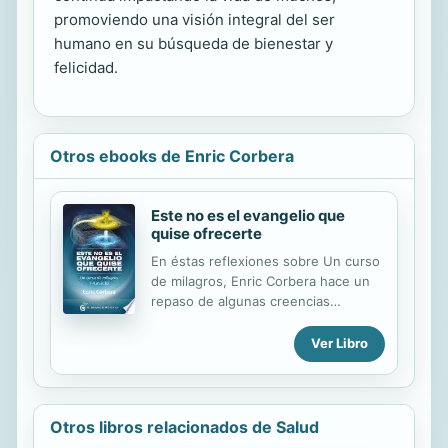
promoviendo una visión integral del ser
humano en su búsqueda de bienestar y
felicidad.
Otros ebooks de Enric Corbera
Este no es el evangelio que
quise ofrecerte
En éstas reflexiones sobre Un curso
de milagros, Enric Corbera hace un
repaso de algunas creencias
arraigadas profundamente en
nuestra psique personal y colectiva,
Ver Libro
creencias que dejan huella en
nuestra relaciones y nuestras
actitudes. En esta revisión de
muchos hábitos nocivos, al principio
Otros libros relacionados de Salud
del Capítulo 3 llega a propinar una