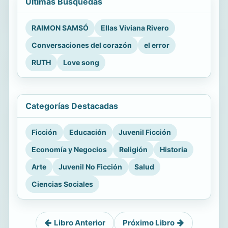
Últimas Búsquedas
RAIMON SAMSÓ
Ellas Viviana Rivero
Conversaciones del corazón
el error
RUTH
Love song
Categorías Destacadas
Ficción
Educación
Juvenil Ficción
Economía y Negocios
Religión
Historia
Arte
Juvenil No Ficción
Salud
Ciencias Sociales
Libro Anterior
Próximo Libro