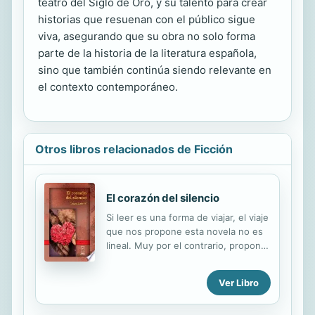
teatro del Siglo de Oro, y su talento para crear
historias que resuenan con el público sigue
viva, asegurando que su obra no solo forma
parte de la historia de la literatura española,
sino que también continúa siendo relevante en
el contexto contemporáneo.
Otros libros relacionados de Ficción
El corazón del silencio
Si leer es una forma de viajar, el viaje
que nos propone esta novela no es
lineal. Muy por el contrario, propone
un acercamiento a la traumática
historia naciente de un país que se
Ver Libro
asemeja mucho a Chile, pero que no
está demasiado lejos de casi ningún