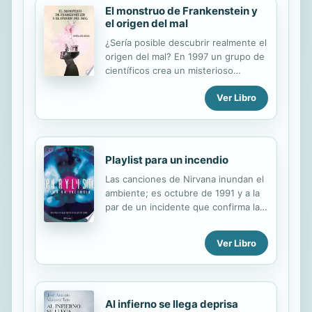
El monstruo de Frankenstein y
el origen del mal
¿Sería posible descubrir realmente el
origen del mal? En 1997 un grupo de
científicos crea un misterioso
proyecto para conseguirlo. Varios
Ver Libro
años después, la visita de un
inesperado Dr. Frankenstein
perturba el descanso del reputado
antropólogo Félix Martinelli. Esto
solo será el principio de una
Playlist para un incendio
aventura que llevará a un grupo de
Las canciones de Nirvana inundan el
científicos a viajar por el mundo y por
ambiente; es octubre de 1991 y a la
la historia para descubrir los
par de un incidente que confirma las
secretos que se esconden detrás de
sospechas del pueblo sobre el culto
la compañía BIOVITA y del singular
al satanismo, surge una amistad
proyecto que sus miembros tienen
Ver Libro
entre dos chicas completamente
entre manos. Mientras enemigos
opuestas: Lacey Chapman, una
invisibles y tramas de espionaje
ferviente admiradora de Kurt Cobain,
amenazan su...
y Hannah Dexter, una chica brillante,
Al infierno se llega deprisa
solitaria y fácil de impresionar. Lacey