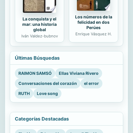
Los números de la
La conquista y el
felicidad en dos
mar: una historia
Perúes
global
Enrique Vásquez H.
Iván Valdez-bubnov
Últimas Búsquedas
RAIMON SAMSÓ
Ellas Viviana Rivero
Conversaciones del corazón
el error
RUTH
Love song
Categorías Destacadas