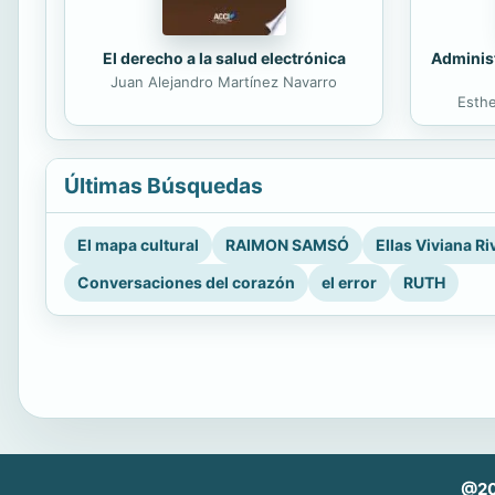
El derecho a la salud electrónica
Administ
Juan Alejandro Martínez Navarro
Esth
Últimas Búsquedas
El mapa cultural
RAIMON SAMSÓ
Ellas Viviana Ri
Conversaciones del corazón
el error
RUTH
@202