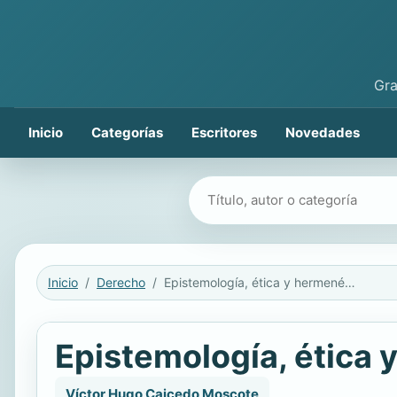
Gra
Inicio
Categorías
Escritores
Novedades
Buscar libros
Inicio
Derecho
Epistemología, ética y hermenéutica en el siglo XXI
Epistemología, ética 
Víctor Hugo Caicedo Moscote