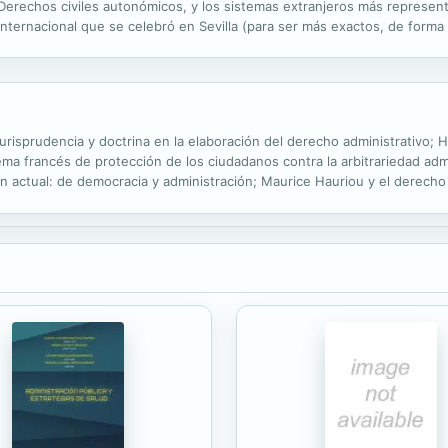
Derechos civiles autonómicos, y los sistemas extranjeros más represent
internacional que se celebró en Sevilla (para ser más exactos, de forma 
cia" bajo el auspicio de la Cátedra de Derecho Notarial de la...
Jurisprudencia y doctrina en la elaboración del derecho administrativo; 
ema francés de protección de los ciudadanos contra la arbitrariedad admi
n actual: de democracia y administración; Maurice Hauriou y el derecho 
os; Los fenómenos de imitación de modelos extranjeros en derecho...