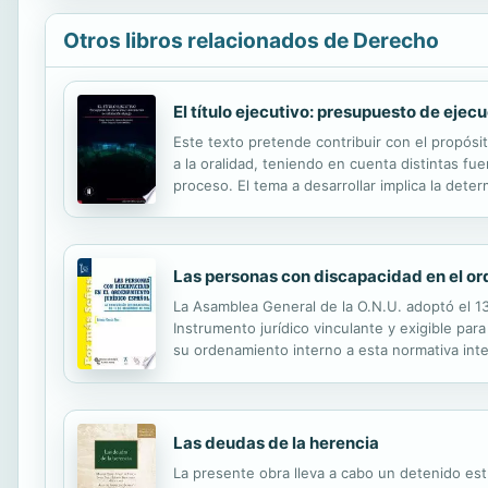
Otros libros relacionados de Derecho
El título ejecutivo: presupuesto de ejec
Este texto pretende contribuir con el propósi
a la oralidad, teniendo en cuenta distintas f
proceso. El tema a desarrollar implica la dete
y de ley, no solo de nuestro país sino de exper
Las personas con discapacidad en el or
La Asamblea General de la O.N.U. adoptó el 1
Instrumento jurídico vinculante y exigible par
su ordenamiento interno a esta normativa inte
nuestro Ordenamiento Jurídico Nacional. Para e
Las deudas de la herencia
La presente obra lleva a cabo un detenido est