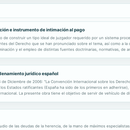
ución e instrumento de intimación al pago
to de construir un tipo ideal de juzgador requerido por un sistema proc
uentes del Derecho que se han pronunciado sobre el tema, así como a la
rminación y el empleo de distintas fuentes doctrinarias, normativas, de a
iencias en otras legislaciones, por medio de la ampliación de los...
denamiento jurídico español
3 de Diciembre de 2006: "La Convención Internacional sobre los Derech
a los Estados ratificantes (España ha sido de los primeros en adherirse
rnacional. La presente obra tiene el objetivo de servir de vehículo de d
llo su Autor, con un lenguaje claro y de forma sistemática, va abordand
udio de las deudas de la herencia, de la mano de máximos especialistas