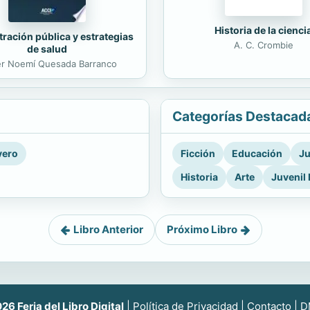
Historia de la cienci
ración pública y estrategias
A. C. Crombie
de salud
er Noemí Quesada Barranco
Categorías Destacad
vero
Ficción
Educación
Ju
Historia
Arte
Juvenil 
Libro Anterior
Próximo Libro
6 Feria del Libro Digital
|
Política de Privacidad
|
Contacto
|
D