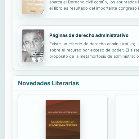
abarca el Derecho civil común, los apuntados 
el libro es resultado del importante congreso 
España y Europa) sobre "Las deudas de la heren
Páginas de derecho administrativo
Existe un criterio de derecho administrativo; 
sobre el recurso por exceso de poder; El sist
propósito de la metamorfosis de administració
francés y derechos administrativos extranjer
Novedades Literarias