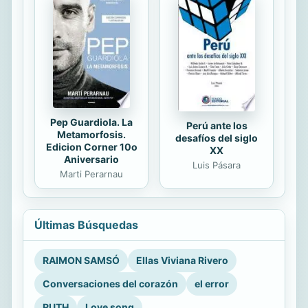
Pep Guardiola. La
Perú ante los
Metamorfosis.
desafíos del siglo
Edicion Corner 10o
XX
Aniversario
Luis Pásara
Marti Perarnau
Últimas Búsquedas
RAIMON SAMSÓ
Ellas Viviana Rivero
Conversaciones del corazón
el error
RUTH
Love song