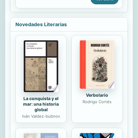
plants, animals, and fabled
conquista en la población y en el
creatures"--Handbook of Latin
medio ambiente, las actitudes de
American Studies, v. 57.
sometimiento...
Novedades Literarias
Verbolario
La conquista y el
Rodrigo Cortés
mar: una historia
global
Iván Valdez-bubnov