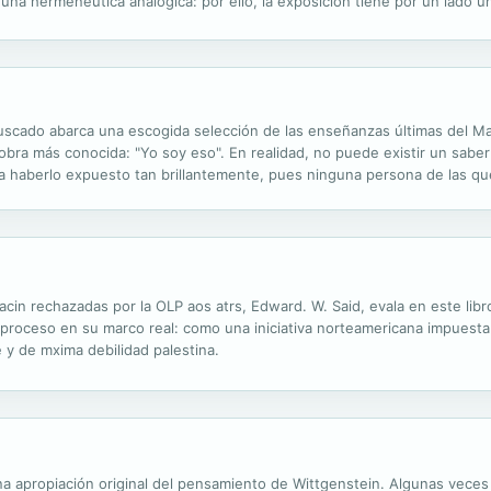
na hermenéutica analógica: por ello, la exposición tiene por un lado un 
vales.
uscado abarca una escogida selección de las enseñanzas últimas del M
 obra más conocida: "Yo soy eso". En realidad, no puede existir un sab
ría haberlo expuesto tan brillantemente, pues ninguna persona de las q
idad como él. La obra se completa con unos valiosos apéndices elabor
in rechazadas por la OLP aos atrs, Edward. W. Said, evala en este libr
l proceso en su marco real: como una iniciativa norteamericana impuesta
y de mxima debilidad palestina.
na apropiación original del pensamiento de Wittgenstein. Algunas veces 