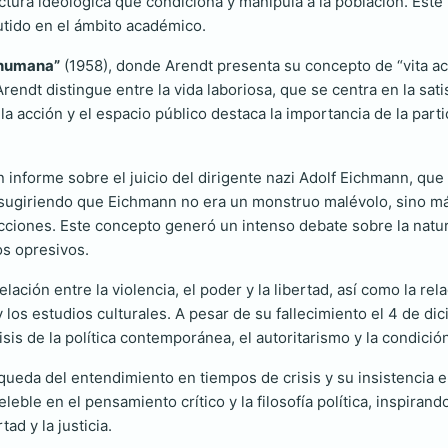
ura ideológica que condiciona y manipula a la población. Este l
utido en el ámbito académico.
 humana”
(1958), donde Arendt presenta su concepto de “vita acti
 Arendt distingue entre la vida laboriosa, que se centra en la sa
la acción y el espacio público destaca la importancia de la part
un informe sobre el juicio del dirigente nazi Adolf Eichmann, qu
", sugiriendo que Eichmann no era un monstruo malévolo, sino m
cciones. Este concepto generó un intenso debate sobre la natur
os opresivos.
relación entre la violencia, el poder y la libertad, así como la r
a y los estudios culturales. A pesar de su fallecimiento el 4 de
sis de la política contemporánea, el autoritarismo y la condici
ueda del entendimiento en tiempos de crisis y su insistencia en
eleble en el pensamiento crítico y la filosofía política, inspira
d y la justicia.