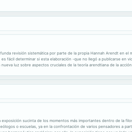
ofunda revisión sistemática por parte de la propia Hannah Arendt en el 
 es fácil determinar si esta elaboración -que no llegó a publicarse en 
 nueva luz sobre aspectos cruciales de la teoría arendtiana de la acció
ecífico del hombre que surge precisamente por amor al mundo, la relev
na exposición sucinta de los momentos más importantes dentro de la filos
eólogos o escuelas, ya en la confrontación de varios pensadores a part