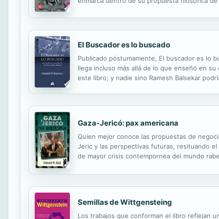
enmarca dentro de su propuesta filosófica de u
los modos de proceder de los filósofos medie
El Buscador es lo buscado
Publicado póstumamente, El buscador es lo b
llega incluso más allá de lo que enseñó en su
este libro; y nadie sino Ramesh Balsekar pod
comprendido sus enseñanzas con tanta profund
Gaza-Jericó: pax americana
Quien mejor conoce las propuestas de negociac
Jeric y las perspectivas futuras, resituando e
de mayor crisis contempornea del mundo rabe 
Semillas de Wittgensteing
Los trabajos que conforman el libro reflejan u