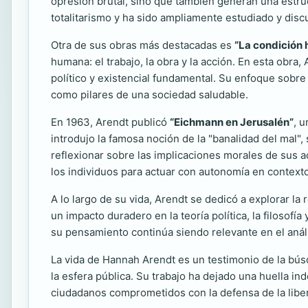
opresión brutal, sino que también generan una estruct
totalitarismo y ha sido ampliamente estudiado y disc
Otra de sus obras más destacadas es
“La condición
humana: el trabajo, la obra y la acción. En esta obra,
político y existencial fundamental. Su enfoque sobre 
como pilares de una sociedad saludable.
En 1963, Arendt publicó
“Eichmann en Jerusalén”
, 
introdujo la famosa noción de la "banalidad del mal
reflexionar sobre las implicaciones morales de sus a
los individuos para actuar con autonomía en context
A lo largo de su vida, Arendt se dedicó a explorar la 
un impacto duradero en la teoría política, la filosofí
su pensamiento continúa siendo relevante en el análi
La vida de Hannah Arendt es un testimonio de la búsq
la esfera pública. Su trabajo ha dejado una huella ind
ciudadanos comprometidos con la defensa de la liberta