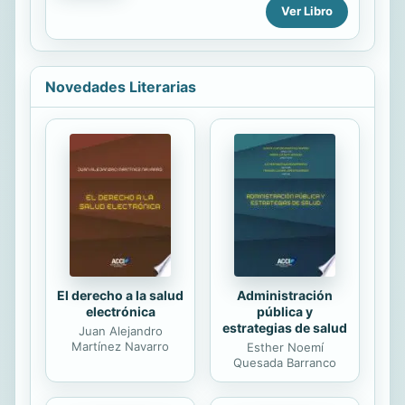
reales, los escritores revelan las
Ver Libro
enseñanzas de Nichiren y explican
como adoptando estos
pensamientos tiene efectos
positivos en la salud, las relaciones,
Novedades Literarias
y la vida profesional.
El derecho a la salud
Administración
electrónica
pública y
estrategias de salud
Juan Alejandro
Martínez Navarro
Esther Noemí
Quesada Barranco