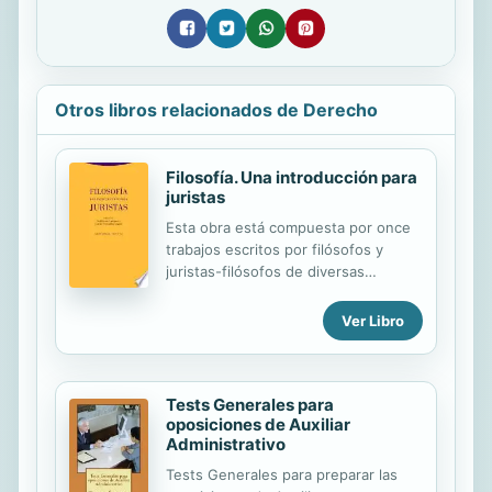
Otros libros relacionados de Derecho
Filosofía. Una introducción para
juristas
Esta obra está compuesta por once
trabajos escritos por filósofos y
juristas-filósofos de diversas
universidades y países, cada uno de
ellos dedicado a una rama de la
Ver Libro
filosofía o a un aspecto de la relación
entre la filosofía y el Derecho. Se
sitúa, por tanto, en un terreno
interdisciplinar, con el objetivo de ser
Tests Generales para
oposiciones de Auxiliar
útil para los juristas —estudiantes o
Administrativo
profesionales— interesados en una
formación más integral, pero también
Tests Generales para preparar las
para los filósofos puros que busquen