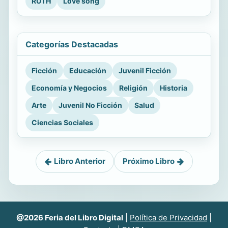
RUTH
Love song
Categorías Destacadas
Ficción
Educación
Juvenil Ficción
Economía y Negocios
Religión
Historia
Arte
Juvenil No Ficción
Salud
Ciencias Sociales
Libro Anterior
Próximo Libro
@2026 Feria del Libro Digital
|
Política de Privacidad
|