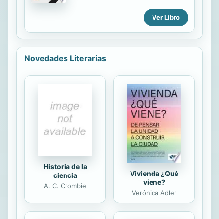
planteamiento y explicación de la
libro, aproximación al régimen
metodología jurídica: la tópica. El
Ver Libro
jurídico-administrativo de la gestión y
libro comienza con una introducción
abastecimiento del agua urbana y
a la contemporánea revitalización
sus aspectos económicos, se aborda
pluridisciplinar de la tópica y al origen
de forma...
histórico de ésta. En capítulos
Novedades Literarias
sucesivos se examinan los temas de
mayor relevancia en relación con
esta doctrina y más significativos
para su comprensión. Por último, se
la inserta en el contexto del debate
metodológico, para poder medir el
alcance real de su aporte. Dentro de
cada capítulo, se...
Historia de la
Vivienda ¿Qué
ciencia
viene?
A. C. Crombie
Verónica Adler