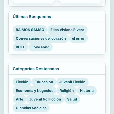
Últimas Búsquedas
RAIMON SAMSÓ
Ellas Viviana Rivero
Conversaciones del corazón
el error
RUTH
Love song
Categorías Destacadas
Ficción
Educación
Juvenil Ficción
Economía y Negocios
Religión
Historia
Arte
Juvenil No Ficción
Salud
Ciencias Sociales