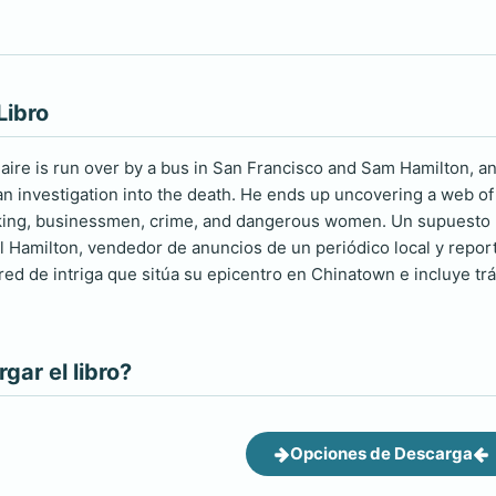
Libro
ire is run over by a bus in San Francisco and Sam Hamilton, an a
an investigation into the death. He ends up uncovering a web o
cking, businessmen, crime, and dangerous women. Un supuesto m
 Hamilton, vendedor de anuncios de un periódico local y report
ed de intriga que sitúa su epicentro en Chinatown e incluye tr
ar el libro?
Opciones de Descarga