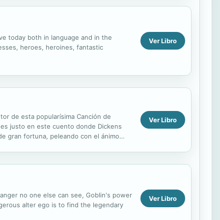
ive today both in language and in the
Ver Libro
esses, heroes, heroines, fantastic
utor de esta popularísima Canción de
Ver Libro
Y es justo en este cuento donde Dickens
 de gran fortuna, peleando con el ánimo
...
ganger no one else can see, Goblin's power
Ver Libro
gerous alter ego is to find the legendary