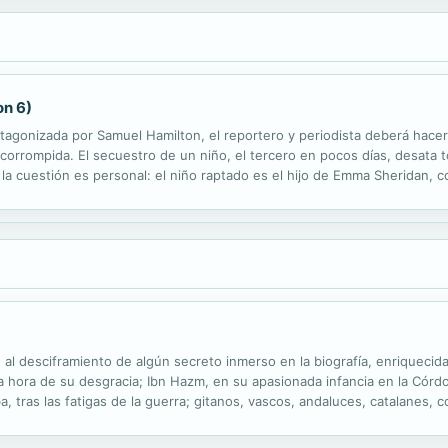
on 6)
rotagonizada por Samuel Hamilton, el reportero y periodista deberá hace
corrompida. El secuestro de un niño, el tercero en pocos días, desata t
la cuestión es personal: el niño raptado es el hijo de Emma Sheridan, 
lación guarda con el turbulento pasado de la madre? Samuel y el inspec
n al desciframiento de algún secreto inmerso en la biografía, enriquecida
la hora de su desgracia; Ibn Hazm, en su apasionada infancia en la Có
a, tras las fatigas de la guerra; gitanos, vascos, andaluces, catalanes,