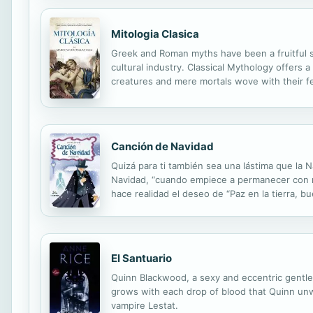
Mitologia Clasica
Greek and Roman myths have been a fruitful so
cultural industry. Classical Mythology offers 
creatures and mere mortals wove with their fe
Canción de Navidad
Quizá para ti también sea una lástima que la 
Navidad, “cuando empiece a permanecer con no
hace realidad el deseo de “Paz en la tierra, 
navideño e incapaz de compartir siquiera una 
El Santuario
Quinn Blackwood, a sexy and eccentric gentle
grows with each drop of blood that Quinn unwil
vampire Lestat.