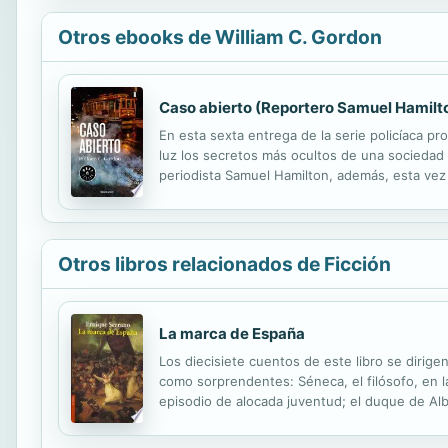
Otros ebooks de William C. Gordon
Caso abierto (Reportero Samuel Hamilt
En esta sexta entrega de la serie policíaca p
luz los secretos más ocultos de una sociedad 
periodista Samuel Hamilton, además, esta vez 
emocional. ¿Quién es el secuestrador? ¿Qué re
Otros libros relacionados de Ficción
La marca de España
Los diecisiete cuentos de este libro se dirige
como sorprendentes: Séneca, el filósofo, en 
episodio de alocada juventud; el duque de Alb
terrible, proclive a la grandeza.