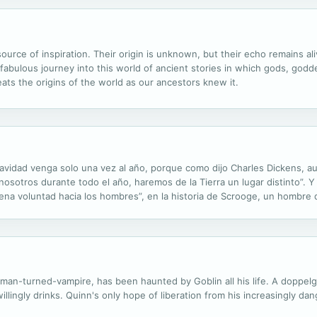
urce of inspiration. Their origin is unknown, but their echo remains al
a fabulous journey into this world of ancient stories in which gods, godd
ats the origins of the world as our ancestors knew it.
Navidad venga solo una vez al año, porque como dijo Charles Dickens, a
sotros durante todo el año, haremos de la Tierra un lugar distinto”. 
buena voluntad hacia los hombres”, en la historia de Scrooge, un hombre
sonrisa. Sin embargo, estas páginas te reservan el secreto del hermosos
man-turned-vampire, has been haunted by Goblin all his life. A doppel
lingly drinks. Quinn's only hope of liberation from his increasingly dan