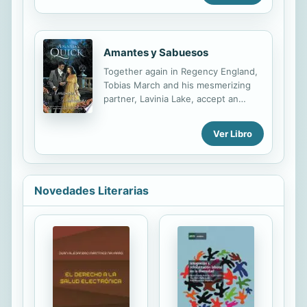
historical work. Forgotten Books
Assamita.
uses state-of-the-art technology
to...
Amantes y Sabuesos
Together again in Regency England,
Tobias March and his mesmerizing
partner, Lavinia Lake, accept an
invitation to a country house party at
Beaumont castle hoping for some
Ver Libro
much needed rest and relaxation,
only to find themselves involved in a
murderous and mysterious weekend.
A murder is committed at the castle,
Novedades Literarias
and Lake and March launch their
investigations. They fervently pursue
their leads—and each other—that
take them from society’s most
elegant haunts and most discreet
hideaways to London’s shadiest back
streets. Una invitación a una fiesta
campestre en el castillo de
Beaumont...