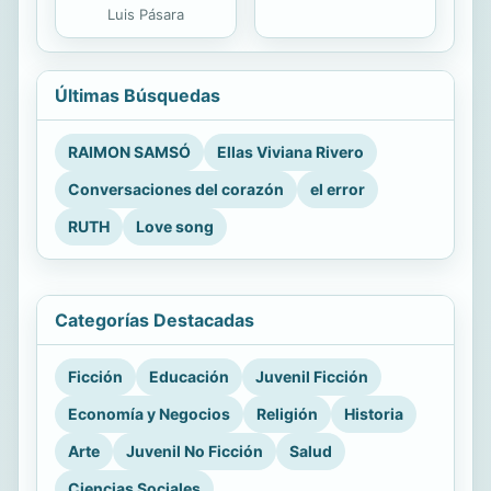
Luis Pásara
Últimas Búsquedas
RAIMON SAMSÓ
Ellas Viviana Rivero
Conversaciones del corazón
el error
RUTH
Love song
Categorías Destacadas
Ficción
Educación
Juvenil Ficción
Economía y Negocios
Religión
Historia
Arte
Juvenil No Ficción
Salud
Ciencias Sociales