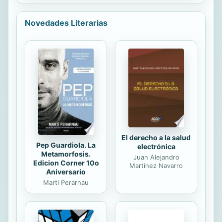
the street ...
bold and reckless Lord Ashley
Kendrick.
Novedades Literarias
El derecho a la salud
Pep Guardiola. La
electrónica
Metamorfosis.
Juan Alejandro
Edicion Corner 10o
Martínez Navarro
Aniversario
Marti Perarnau