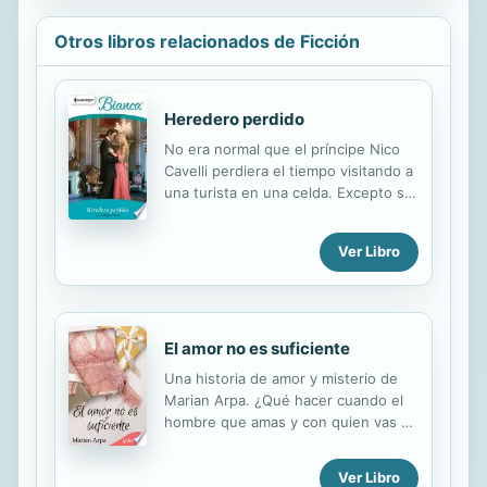
Otros libros relacionados de Ficción
Heredero perdido
No era normal que el príncipe Nico
Cavelli perdiera el tiempo visitando a
una turista en una celda. Excepto si
aquella supuesta delincuente le
había robado algo muy personal: su
Ver Libro
hijo, heredero al trono de
Montebianco. Lily Morgan siempre
supo que era un error ir hasta aquel
reino mediterráneo, pero no había
tenido otra opción. Primero, había
El amor no es suficiente
sido encerrada en prisión por un
Una historia de amor y misterio de
delito que no había cometido. Luego,
Marian Arpa. ¿Qué hacer cuando el
el príncipe la había ayudado... pero a
hombre que amas y con quien vas a
cambio había tenido que casarse con
casarte no confía en ti? La cadena de
él.
tiendas de ropa interior femenina,
Ver Libro
Belleza íntima, funciona a la