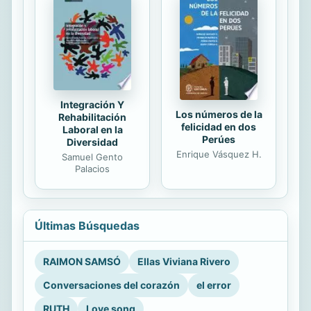
Integración Y
Los números de la
Rehabilitación
felicidad en dos
Laboral en la
Perúes
Diversidad
Enrique Vásquez H.
Samuel Gento
Palacios
Últimas Búsquedas
RAIMON SAMSÓ
Ellas Viviana Rivero
Conversaciones del corazón
el error
RUTH
Love song