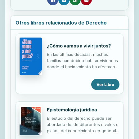
Otros libros relacionados de Derecho
¿Cómo vamos a vivir juntos?
En las últimas décadas, muchas
familias han debido habitar viviendas
donde el hacinamiento ha afectado
su calidad de vida. Además, han sido
desplazadas a periferias carentes de
Ver Libro
servicios y oportunidades, creando
bolsones de pobreza, resentimiento
y violencia. En ¿Cómo vamos a vivir
juntos?, el arquitecto Alejandro
Epistemología jurídica
Aravena plantea once casos de
diseño participativo, de los cuales se
El estudio del derecho puede ser
destilan tanto soluciones a
abordado desde diferentes niveles o
problemas urbanos como claves para
planos del conocimiento en general.
reescribir las reglas de la vida en
También, puede ser estudiado desde