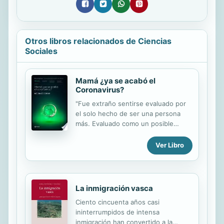
Otros libros relacionados de Ciencias
Sociales
Mamá ¿ya se acabó el
Coronavirus?
"Fue extraño sentirse evaluado por
el solo hecho de ser una persona
más. Evaluado como un posible
agente de contagio. Un potencial
transmisor de enfermedad.
Ver Libro
Racionalmente entiendo que el
protocolo solo busca protegernos a
todos entre nosotros. Pero no deja
de ser compleja esa lógica de la
La inmigración vasca
sospecha, ese acto reflejo que nos
Ciento cincuenta años casi
lleva a tomar dos pasos de distancia
ininterrumpidos de intensa
después de escuchar a alguien
inmigración han convertido a la
toser".