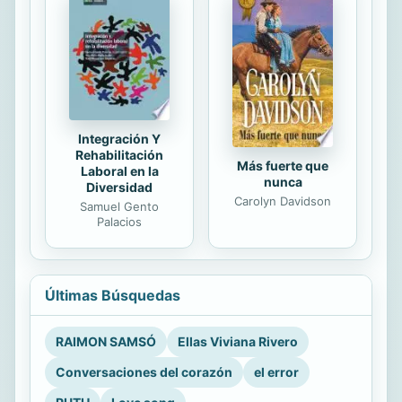
Integración Y
Rehabilitación
Más fuerte que
Laboral en la
nunca
Diversidad
Carolyn Davidson
Samuel Gento
Palacios
Últimas Búsquedas
RAIMON SAMSÓ
Ellas Viviana Rivero
Conversaciones del corazón
el error