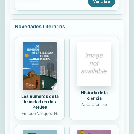
Ver Libro
ahora ha sido tan omnipresente o
generalizada, pero tampoco nunca
hasta ahora hemos tenido tanto a
nuestro alcance para poder hacer
Novedades Literarias
algo al respecto. Antes incluso de
que la pandemia mundial introdujera
el concepto de "distanciamiento
social", el tejido de la comunidad se
estaba desmoronando y nuestras
relaciones personales estaban
amenazadas. Y la tecnología no era
la única culpable. Igual de culpables
son el...
Historia de la
Los números de la
ciencia
felicidad en dos
A. C. Crombie
Perúes
Enrique Vásquez H.