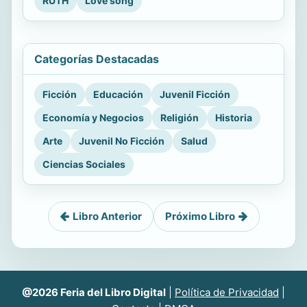
RUTH
Love song
Categorías Destacadas
Ficción
Educación
Juvenil Ficción
Economía y Negocios
Religión
Historia
Arte
Juvenil No Ficción
Salud
Ciencias Sociales
Libro Anterior
Próximo Libro
@2026 Feria del Libro Digital
|
Política de Privacidad
|