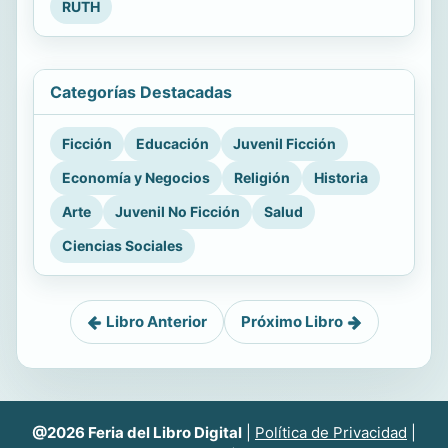
RUTH
Categorías Destacadas
Ficción
Educación
Juvenil Ficción
Economía y Negocios
Religión
Historia
Arte
Juvenil No Ficción
Salud
Ciencias Sociales
Libro Anterior
Próximo Libro
@2026 Feria del Libro Digital
|
Política de Privacidad
|